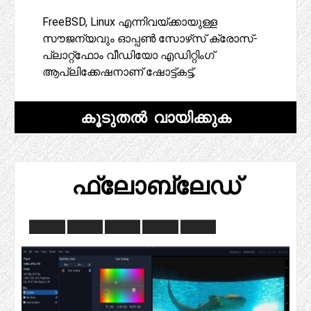
FreeBSD, Linux എന്നിവയ്‌ക്കായുള്ള
സൗജന്യവും ഓപ്പൺ സോഴ്‌സ് ക്രോസ്-
പ്ലാറ്റ്‌ഫോം വീഡിയോ എഡിറ്റിംഗ്
ആപ്ലിക്കേഷനാണ് ഷോട്ട്കട്ട്,
കൂടുതൽ വായിക്കുക
ഫ്ലോബ്ലേഡ്