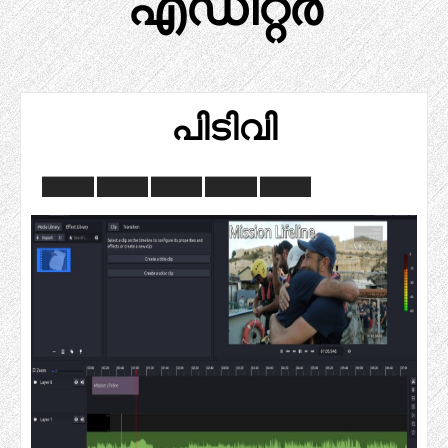
എഡിറ്റർ
പിടിവി