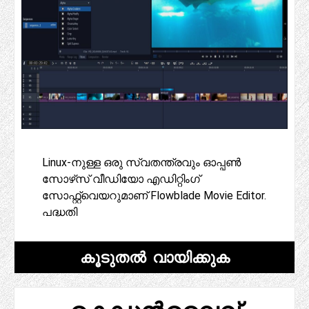
Linux-നുള്ള ഒരു സ്വതന്ത്രവും ഓപ്പൺ
സോഴ്‌സ് വീഡിയോ എഡിറ്റിംഗ്
സോഫ്റ്റ്‌വെയറുമാണ് Flowblade Movie Editor.
പദ്ധതി
കൂടുതൽ വായിക്കുക