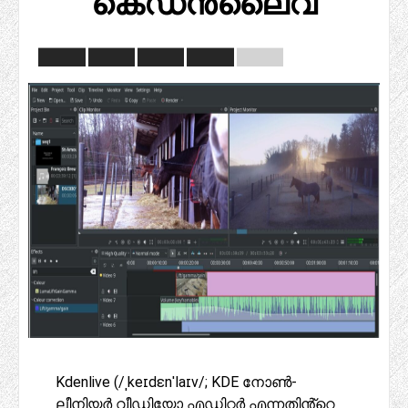
കെഡൻലൈവ്
Kdenlive (/ˌkeɪdɛnˈlaɪv/; KDE നോൺ-
ലീനിയർ വീഡിയോ എഡിറ്റർ എന്നതിൻ്റെ