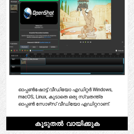
ഓപ്പൺഷോട്ട് വീഡിയോ എഡിറ്റർ Windows,
macOS, Linux, കൂടാതെ ഒരു സ്വതന്ത്ര
ഓപ്പൺ സോഴ്‌സ് വീഡിയോ എഡിറ്ററാണ്.
കൂടുതൽ വായിക്കുക