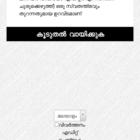
ചുരുക്കെഴുത്ത്) ഒരു സ്വതന്ത്രവും
തുറന്നതുമായ ഉറവിടമാണ്.
കൂടുതൽ വായിക്കുക
മലയാളം
വിവർത്തനം
എഡിറ്റ്