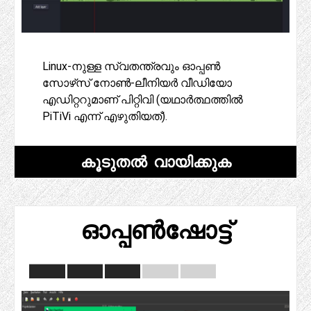
Linux-നുള്ള സ്വതന്ത്രവും ഓപ്പൺ
സോഴ്‌സ് നോൺ-ലീനിയർ വീഡിയോ
എഡിറ്ററുമാണ് പിറ്റിവി (യഥാർത്ഥത്തിൽ
PiTiVi എന്ന് എഴുതിയത്).
കൂടുതൽ വായിക്കുക
ഓപ്പൺഷോട്ട്