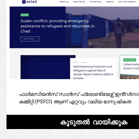
ഫാർമസിയൻസ് സാൻസ് ഫ്രോണ്ടിയേഴ്സ് ഇൻ്റ
കമ്മിറ്റി (PSFCI) ആണ് ഏറ്റവും വലിയ മാനുഷികത
കൂടുതൽ വായിക്കുക