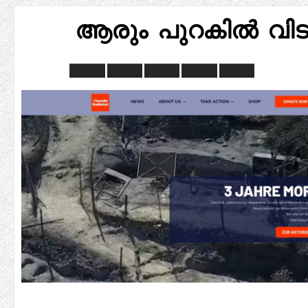
ആരും പുറകിൽ വി