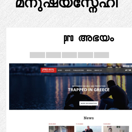
മനുഷ്യസ്നേഹി
pro അഭയം