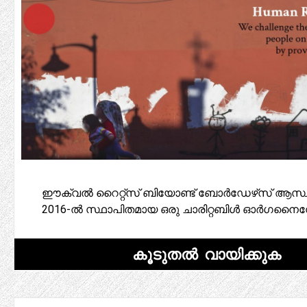
ഈക്വൽ റൈറ്റ്‌സ് ബിയോണ്ട് ബോർഡേഴ്‌സ് ആസ്
2016-ൽ സ്ഥാപിതമായ ഒരു ചാരിറ്റബിൾ ഓർഗന
കൂടുതൽ വായിക്കുക