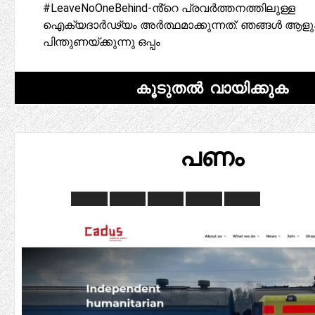
#LeaveNoOneBehind-ൻ്റെ പ്രവർത്തനത്തിലുള്ള
ഐക്യദാർഢ്യം അർത്ഥമാക്കുന്നത്: ഞങ്ങൾ ആള
പിന്തുണയ്ക്കുന്നു ഒപ്പം
കൂടുതൽ വായിക്കുക
പണം