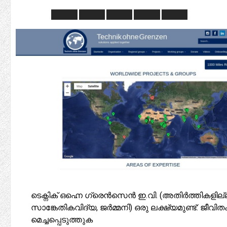
ടെക്നിക് ഒഹ്നെ ഗ്രെൻസെൻ ഇ.വി. (അതിർത്തികളില്
സാങ്കേതികവിദ്യ, ജർമ്മനി) ഒരു ലക്ഷ്യമുണ്ട്: ജീവിത
മെച്ചപ്പെടുത്തുക