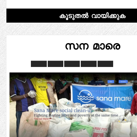
കൂടുതൽ വായിക്കുക
സന മാരെ