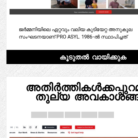
ജർമ്മനിയിലെ ഏറ്റവും വലിയ കുടിയേറ്റ അനുകൂല
സംഘടനയാണ് PRO ASYL. 1986-ൽ സ്ഥാപിച്ചത്
കൂടുതൽ വായിക്കുക
അതിർത്തികൾക്കപ്പുറമ
തുല്യ അവകാശങ്