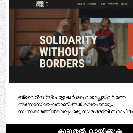
ബ്ലൈൻഡ്‌സ്‌പോട്ടുകൾ ഒരു ലാഭേച്ഛയില്ലാത്ത
അസോസിയേഷനാണ്, അത് കലയുടെയും
സംസ്‌കാരത്തിൻ്റെയും ഒരു സംരംഭമായി സ്ഥാപിത
കൂടുതൽ വായിക്കുക