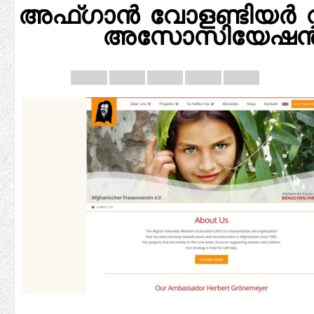
അഫ്ഗാൻ വോളണ്ടിയർ 
അസോസിയേഷ