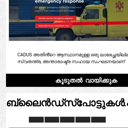
CADUS അതിൻ്റെ ആസ്ഥാനമുള്ള ഒരു ലാഭേച്ഛയില്ല
സ്വതന്ത്ര, അന്താരാഷ്ട്ര സഹായ സംഘടനയാണ്
കൂടുതൽ വായിക്കുക
ബ്ലൈൻഡ്സ്പോട്ടുകൾ.പ