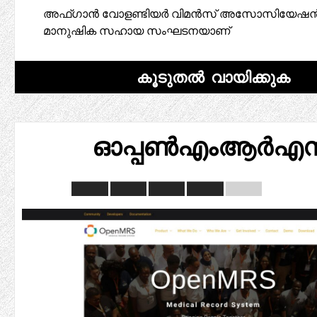
അഫ്ഗാൻ വോളണ്ടിയർ വിമൻസ് അസോസിയേഷൻ (
മാനുഷിക സഹായ സംഘടനയാണ്
കൂടുതൽ വായിക്കുക
ഓപ്പൺഎംആർഎസ