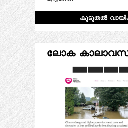
കൂടുതൽ വായിക
ലോക കാലാവസ്ഥ 