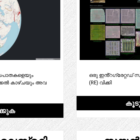
ം ജലപാതകളെയും
ഒരു ഇൻ്റഗ്രേറ്റഡ് സർ
ിക്കൽ കാഴ്ചയും അവ
(RE) വിക്കി
കൂട
്കുക