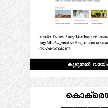
വേൾഡ് വെതർ ആട്രിബ്യൂഷൻ അങ്ങേയ
ആട്രിബ്യൂഷൻ പഠിക്കുന്ന ഒരു അക്കാ
സഹകരണമാണ്,
കൂടുതൽ വായിക
കൊക്രെ