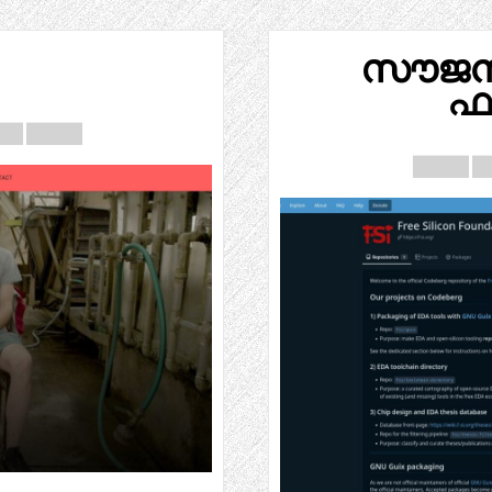
സൗജന
ഫ