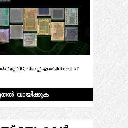
ക്യൂട്ട് (IC) റിവേഴ്സ് എഞ്ചിനീയറിംഗ്
ുതൽ വായിക്കുക