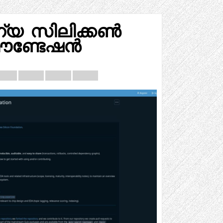
്യ സിലിക്കൺ
ൗണ്ടേഷൻ