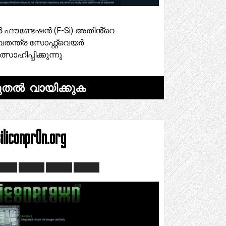
ൺ ഫൗണ്ടേഷൻ (F-Si) അതിൻ്റെ
തന്ത്ര സോഫ്റ്റ്‌വെയർ
സാഹിപ്പിക്കുന്നു
ുതൽ വായിക്കുക
iliconpr0n.org