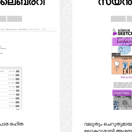
ലൈബ്രറി
സയൻസ്
ാപാര രഹിത
വലുതും ചെറുതുമായ 
ലോകവുമായി ആശയവി