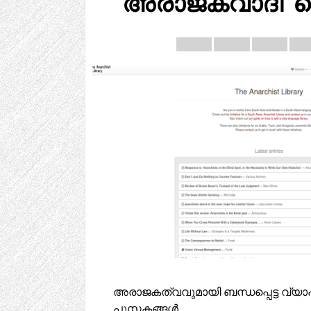
അരാജകവാദി 
അരാജകത്വവുമായി ബന്ധപ്പെട്ട വ്യ
പുസ്തകങ്ങൾ