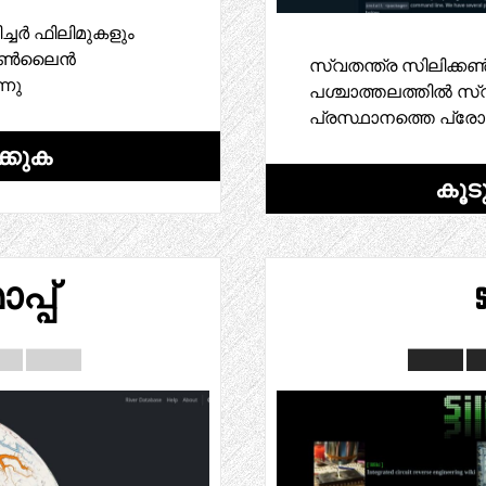
്ചർ ഫിലിമുകളും
രു ഓൺലൈൻ
സ്വതന്ത്ര സിലിക്ക
്നു
പശ്ചാത്തലത്തിൽ സ്വ
പ്രസ്ഥാനത്തെ പ്രോത്
്കുക
കൂട
്പ്
s