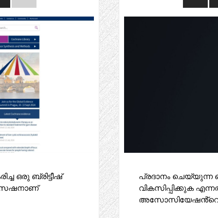
ച ഒരു ബ്രിട്ടീഷ്
പ്രദാനം ചെയ്യുന്ന
ൈസേഷനാണ്
വികസിപ്പിക്കുക എന
അസോസിയേഷൻ്റെ ല