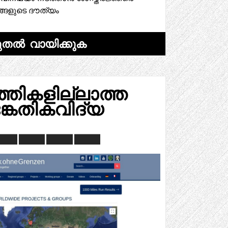
ങ്ങളുടെ ദൗത്യം
ുതൽ വായിക്കുക
തികളില്ലാത്ത
കേതികവിദ്യ