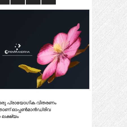
 ഒരു പ്രായോഗിക വിതരണം
്നതാണ് ഓപ്പൺമാൻഡ്രിവ
ക്ഷ്യം