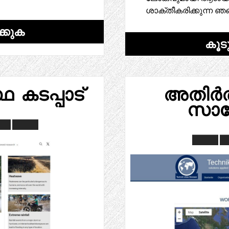
ശാക്തീകരിക്കുന്ന ഞ
്കുക
കൂട
കടപ്പാട്
അതിർത്
സാങ്