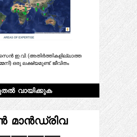
െൻസെൻ ഇ.വി. (അതിർത്തികളില്ലാത്ത
മനി) ഒരു ലക്ഷ്യമുണ്ട്: ജീവിതം
ുതൽ വായിക്കുക
ൺ മാൻഡ്രിവ