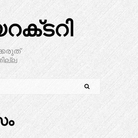
ക്‌ടറി
്കരുത്
തില്ല
സം