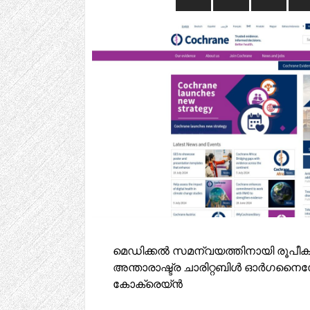
മെഡിക്കൽ സമന്വയത്തിനായി രൂപീകരിച്
അന്താരാഷ്ട്ര ചാരിറ്റബിൾ ഓർഗന
കോക്രെയ്ൻ