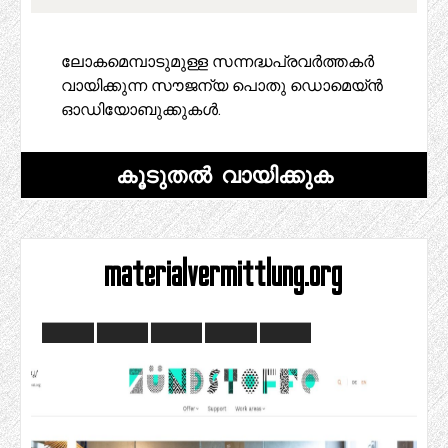
ലോകമെമ്പാടുമുള്ള സന്നദ്ധപ്രവർത്തകർ
വായിക്കുന്ന സൗജന്യ പൊതു ഡൊമെയ്ൻ
ഓഡിയോബുക്കുകൾ.
കൂടുതൽ വായിക്കുക
materialvermittlung.org