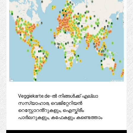
Veggiekarte.de-ൽ നിങ്ങൾക്ക് എല്ലാ
സസ്യാഹാര, വെജിറ്റേറിയൻ
റെസ്റ്റോറൻ്റുകളും, ഐസ്ക്രീം
പാർലറുകളും, കഫേകളും കണ്ടെത്താം