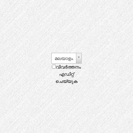
മലയാളം
വിവർത്തനം
എഡിറ്റ്
ചെയ്യുക