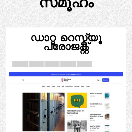
സമൂഹം
ഡാറ്റ റെസ്ക്യൂ
പ്രോജക്റ്റ്