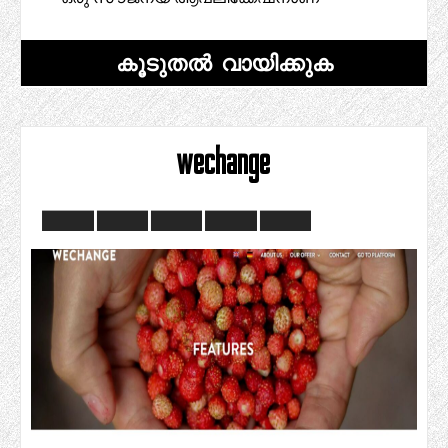
കൂടുതൽ വായിക്കുക
wechange