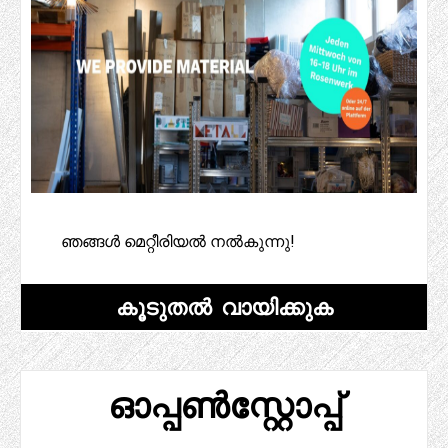
ഞങ്ങൾ മെറ്റീരിയൽ നൽകുന്നു!
കൂടുതൽ വായിക്കുക
ഓപ്പൺസ്റ്റോപ്പ്