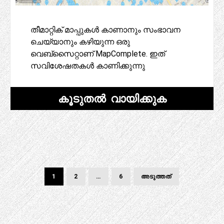
തീമാറ്റിക് മാപ്പുകൾ കാണാനും സംഭാവന
ചെയ്യാനും കഴിയുന്ന ഒരു
വെബ്‌സൈറ്റാണ് MapComplete. ഇത്
സവിശേഷതകൾ കാണിക്കുന്നു
കൂടുതൽ വായിക്കുക
പോസ്റ്റുകൾ
പേജ്
പേജ്
പേജ്
അടുത്ത
1
2
…
6
അടുത്തത്
പേജ്
പേജിനേഷൻ