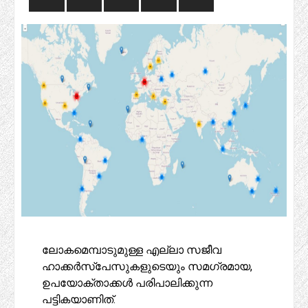
ലോകമെമ്പാടുമുള്ള എല്ലാ സജീവ
ഹാക്കർസ്പേസുകളുടെയും സമഗ്രമായ,
ഉപയോക്താക്കൾ പരിപാലിക്കുന്ന
പട്ടികയാണിത്.