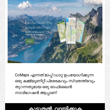
CoMaps എന്നത് മാപ്പ് ഡാറ്റ ഉപയോഗിക്കുന്ന
ഒരു കമ്മ്യൂണിറ്റി പ്രേരകവും സ്വതന്ത്രവും
തുറന്നതുമായ ഒരു ഓഫ്‌ലൈൻ
നാവിഗേഷൻ ആപ്പാണ്
കൂടുതൽ വായിക്കുക