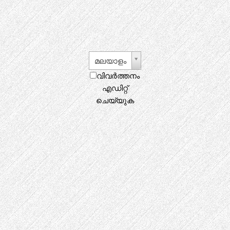
മലയാളം
വിവർത്തനം
എഡിറ്റ്
ചെയ്യുക