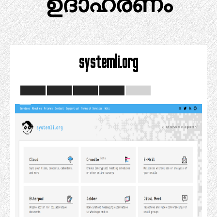
ഉദാഹരണം
systemli.org