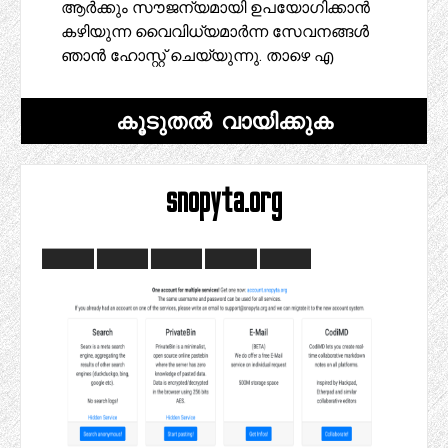
ആർക്കും സൗജന്യമായി ഉപയോഗിക്കാൻ
കഴിയുന്ന വൈവിധ്യമാർന്ന സേവനങ്ങൾ
ഞാൻ ഹോസ്റ്റ് ചെയ്യുന്നു. താഴെ എ
കൂടുതൽ വായിക്കുക
snopyta.org