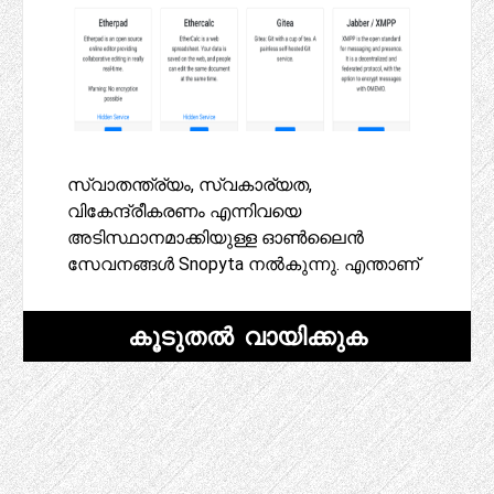
സ്വാതന്ത്ര്യം, സ്വകാര്യത,
വികേന്ദ്രീകരണം എന്നിവയെ
അടിസ്ഥാനമാക്കിയുള്ള ഓൺലൈൻ
സേവനങ്ങൾ Snopyta നൽകുന്നു. എന്താണ്
കൂടുതൽ വായിക്കുക