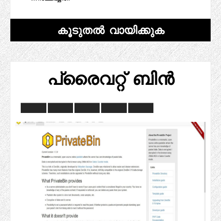
കൂടുതൽ വായിക്കുക
പ്രൈവറ്റ് ബിൻ