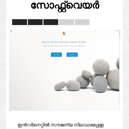
സോഫ്റ്റ്‌വെയർ
ഇൻറർനെറ്റിൽ സൗജന്യ നിലവാരമുള്ള