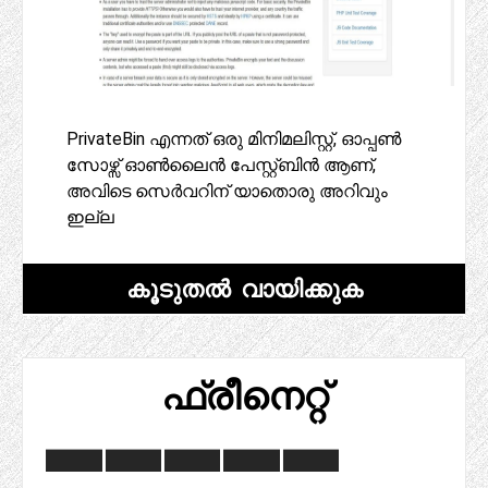
PrivateBin എന്നത് ഒരു മിനിമലിസ്റ്റ്, ഓപ്പൺ
സോഴ്സ് ഓൺലൈൻ പേസ്റ്റ്ബിൻ ആണ്,
അവിടെ സെർവറിന് യാതൊരു അറിവും
ഇല്ല
കൂടുതൽ വായിക്കുക
ഫ്രീനെറ്റ്