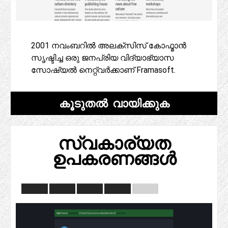
2001 നവംബറിൽ അലക്സിസ് കോഫ്മാൻ
സൃഷ്ടിച്ച ഒരു ജനപ്രിയ വിദ്യാഭ്യാസ
സോഷ്യൽ നെറ്റ്‌വർക്കാണ് Framasoft.
കൂടുതൽ വായിക്കുക
സ്വകാര്യത
ഉപകരണങ്ങൾ