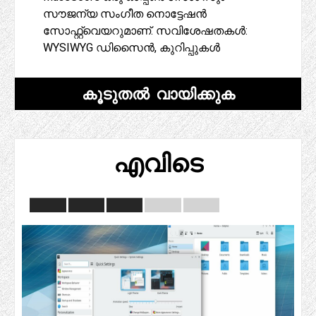
സൗജന്യ സംഗീത നൊട്ടേഷൻ
സോഫ്റ്റ്‌വെയറുമാണ്. സവിശേഷതകൾ:
WYSIWYG ഡിസൈൻ, കുറിപ്പുകൾ
കൂടുതൽ വായിക്കുക
എവിടെ