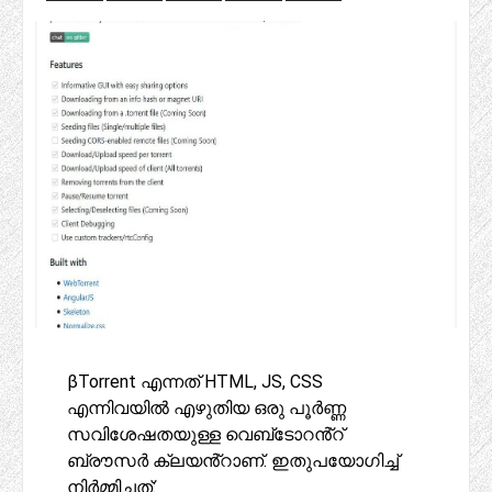
βTorrent എന്നത് HTML, JS, CSS
എന്നിവയിൽ എഴുതിയ ഒരു പൂർണ്ണ
സവിശേഷതയുള്ള വെബ്‌ടോറൻ്റ്
ബ്രൗസർ ക്ലയൻ്റാണ്. ഇതുപയോഗിച്ച്
നിർമ്മിച്ചത്: