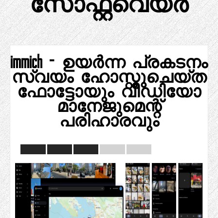
സോഫ്റ്റ്വെയർ
immich - ഉയർന്ന പ്രകടനം
സ്വയം ഹോസ്റ്റുചെയ്ത
ഫോട്ടോയും വീഡിയോ
മാനേജുമെന്റ്
പരിഹാരവും