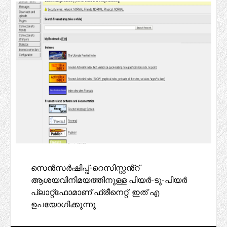
സെൻസർഷിപ്പ്-റെസിസ്റ്റൻ്റ്
ആശയവിനിമയത്തിനുള്ള പിയർ-ടു-പിയർ
പ്ലാറ്റ്‌ഫോമാണ് ഫ്രീനെറ്റ്. ഇത് എ
ഉപയോഗിക്കുന്നു