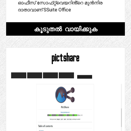
ഓഫീസ് സോഫ്‌റ്റ്‌വെയറിൻ്റെ മുൻനിര
ദാതാവാണ് SSuite Office
കൂടുതൽ വായിക്കുക
pictshare