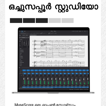
ഒച്ചുസപ്പൂർ സ്റ്റുഡിയോ
MuseScore ഒരു ഓപ്പൺ സോഴ്‌സും