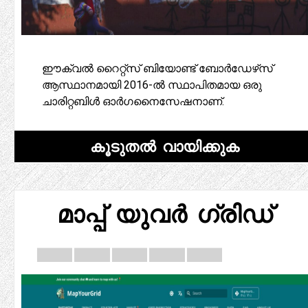
ഈക്വൽ റൈറ്റ്‌സ് ബിയോണ്ട് ബോർഡേഴ്‌സ്
ആസ്ഥാനമായി 2016-ൽ സ്ഥാപിതമായ ഒരു
ചാരിറ്റബിൾ ഓർഗനൈസേഷനാണ്.
കൂടുതൽ വായിക്കുക
മാപ്പ് യുവർ ഗ്രിഡ്