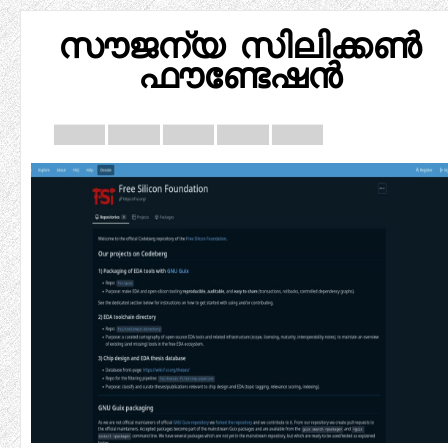
സൗജന്യ സിലിക്കൺ
ഫൗണ്ടേഷൻ