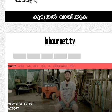
ചെയ്യുന്നു
കൂടുതൽ വായിക്കുക
labournet.tv