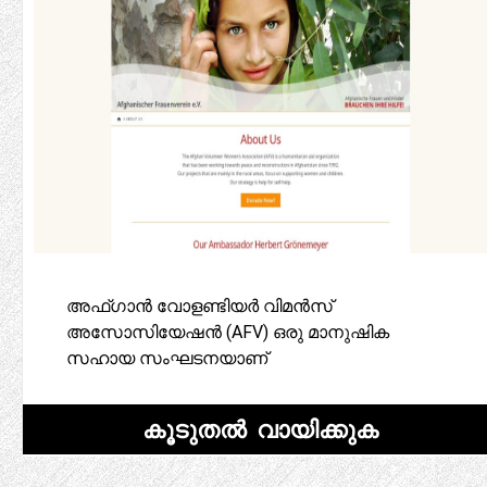
അഫ്ഗാൻ വോളണ്ടിയർ വിമൻസ്
അസോസിയേഷൻ (AFV) ഒരു മാനുഷിക
സഹായ സംഘടനയാണ്
കൂടുതൽ വായിക്കുക