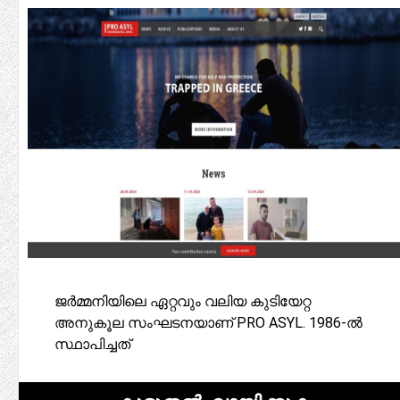
ജർമ്മനിയിലെ ഏറ്റവും വലിയ കുടിയേറ്റ
അനുകൂല സംഘടനയാണ് PRO ASYL. 1986-ൽ
സ്ഥാപിച്ചത്