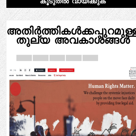
കൂടുതൽ വായിക്കുക
അതിർത്തികൾക്കപ്പുറമുള്
തുല്യ അവകാശങ്ങൾ