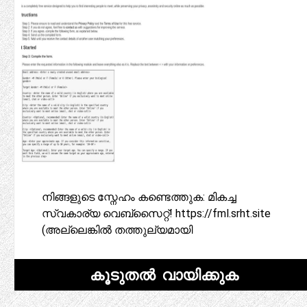
നിങ്ങളുടെ സ്നേഹം കണ്ടെത്തുക: മികച്ച
സ്വകാര്യ വെബ്‌സൈറ്റ്! https://fml.srht.site
(അല്ലെങ്കിൽ തത്തുല്യമായി
കൂടുതൽ വായിക്കുക