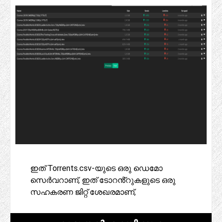
ഇത് Torrents.csv-യുടെ ഒരു ഡെമോ
സെർവറാണ്, ഇത് ടോറൻ്റുകളുടെ ഒരു
സഹകരണ ജിറ്റ് ശേഖരമാണ്,