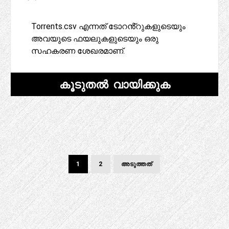
Torrents.csv എന്നത് ടോറൻ്റുകളുടെയും
അവയുടെ ഫയലുകളുടെയും ഒരു
സഹകരണ ശേഖരമാണ്.
കൂടുതൽ വായിക്കുക
പോസ്റ്റുകൾ
പേജ്
പേജ്
അടുത്ത
1
2
അടുത്തത്
പേജ്
പേജിനേഷൻ