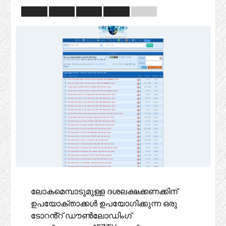
ലോകമെമ്പാടുമുള്ള ദശലക്ഷക്കണക്കിന്
ഉപയോക്താക്കൾ ഉപയോഗിക്കുന്ന ഒരു
ടോറൻ്റ് ഡൗൺലോഡിംഗ്