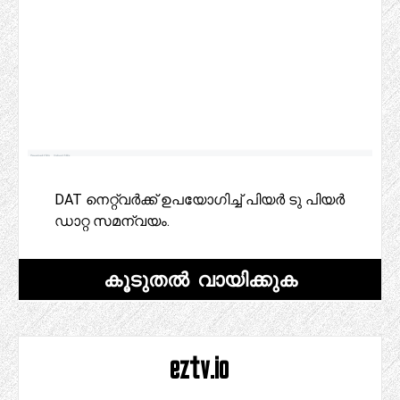
DAT നെറ്റ്‌വർക്ക് ഉപയോഗിച്ച് പിയർ ടു പിയർ
ഡാറ്റ സമന്വയം.
കൂടുതൽ വായിക്കുക
eztv.io