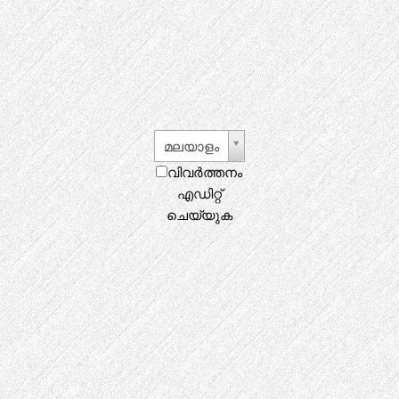
മലയാളം
വിവർത്തനം
എഡിറ്റ്
ചെയ്യുക