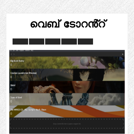
വെബ് ടോറൻ്റ്