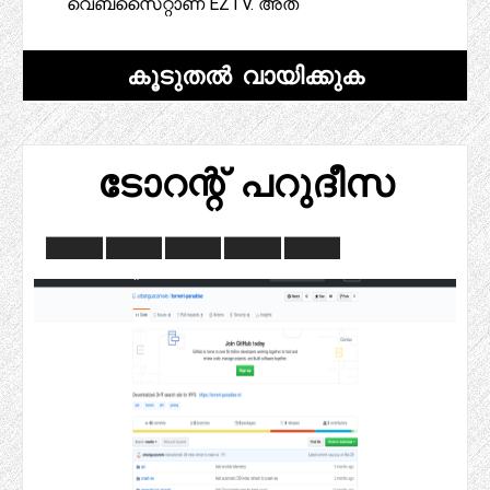
വെബ്‌സൈറ്റാണ് EZTV. അത്
കൂടുതൽ വായിക്കുക
ടോറന്റ് പറുദീസ