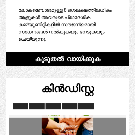
ലോകമെമ്പാടുമുള്ള 8 ദശലക്ഷത്തിലധികം
ആളുകൾ അവരുടെ പ്രാദേശിക
കമ്മ്യൂണിറ്റികളിൽ സൗജന്യമായി
സാധനങ്ങൾ നൽകുകയും നേടുകയും
ചെയ്യുന്നു.
കൂടുതൽ വായിക്കുക
കിൻഡിസ്റ്റ