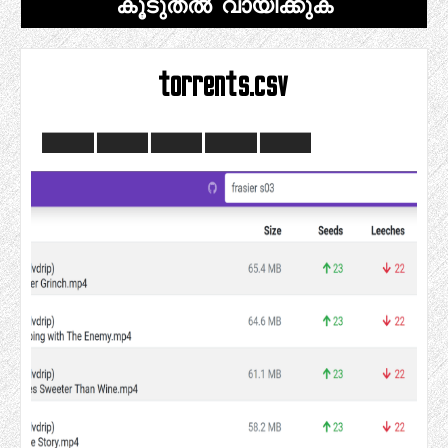
കൂടുതൽ വായിക്കുക
torrents.csv