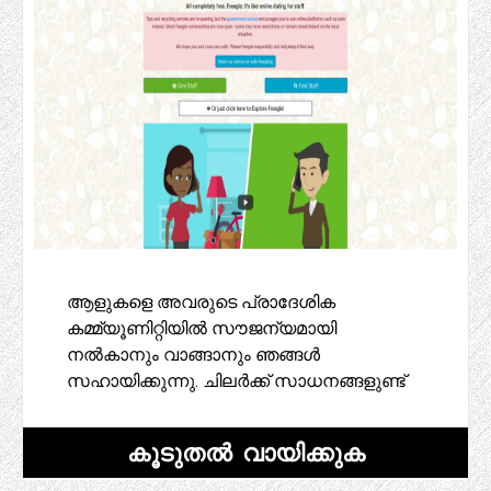
ആളുകളെ അവരുടെ പ്രാദേശിക
കമ്മ്യൂണിറ്റിയിൽ സൗജന്യമായി
നൽകാനും വാങ്ങാനും ഞങ്ങൾ
സഹായിക്കുന്നു. ചിലർക്ക് സാധനങ്ങളുണ്ട്
കൂടുതൽ വായിക്കുക