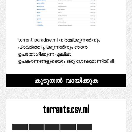
torrent-paradise.ml നിർമ്മിക്കുന്നതിനും
പ്രവർത്തിപ്പിക്കുന്നതിനും ഞാൻ
ഉപയോഗിക്കുന്ന എല്ലാ
ഉപകരണങ്ങളുടെയും ഒരു ശേഖരമാണിത്. ദി
കൂടുതൽ വായിക്കുക
torrents.csv.ml