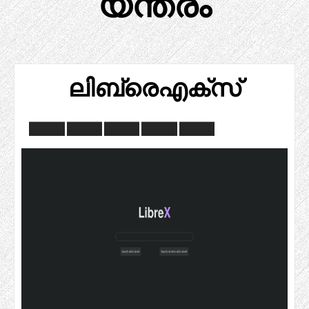
യന്ത്രം
ലിബ്രെഎക്സ്