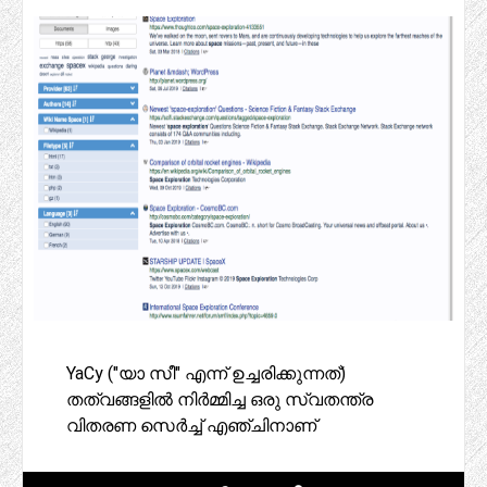
YaCy ("യാ സീ" എന്ന് ഉച്ചരിക്കുന്നത്)
തത്വങ്ങളിൽ നിർമ്മിച്ച ഒരു സ്വതന്ത്ര
വിതരണ സെർച്ച് എഞ്ചിനാണ്