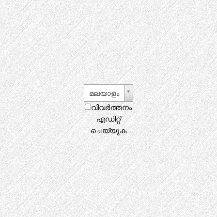
മലയാളം
വിവർത്തനം
എഡിറ്റ്
ചെയ്യുക