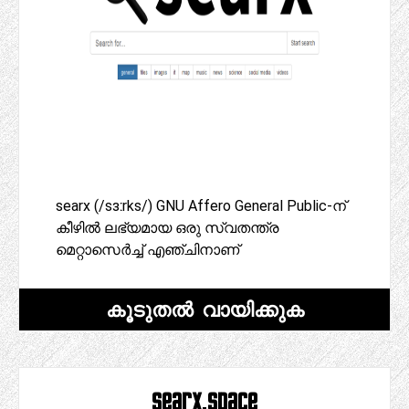
searx (/sɜːrks/) GNU Affero General Public-ന്
കീഴിൽ ലഭ്യമായ ഒരു സ്വതന്ത്ര
മെറ്റാസെർച്ച് എഞ്ചിനാണ്
കൂടുതൽ വായിക്കുക
searx.space