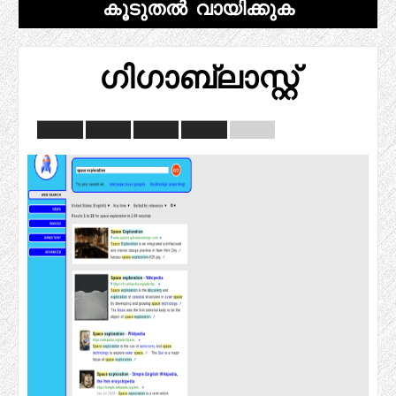
കൂടുതൽ വായിക്കുക
ഗിഗാബ്ലാസ്റ്റ്