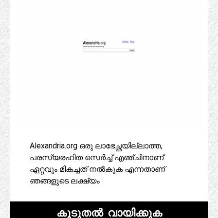
Alexandria.org ഒരു ലാഭേച്ഛയില്ലാത്ത,
പരസ്യരഹിത സെർച്ച് എഞ്ചിനാണ്.
ഏറ്റവും മികച്ചത് നൽകുക എന്നതാണ്
ഞങ്ങളുടെ ലക്ഷ്യം
കൂടുതൽ വായിക്കുക