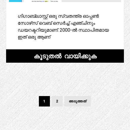
ഗിഗാബ്ലാസ്റ്റ് ഒരു സ്വതന്ത്ര ഓപ്പൺ
സോഴ്‌സ് വെബ് സെർച്ച് എഞ്ചിനും
ഡയറക്ടറിയുമാണ്. 2000-ൽ സ്ഥാപിതമായ
ഇത് ഒരു ആണ്
കൂടുതൽ വായിക്കുക
പോസ്റ്റുകൾ
പേജ്
പേജ്
അടുത്ത
1
2
അടുത്തത്
പേജ്
പേജിനേഷൻ