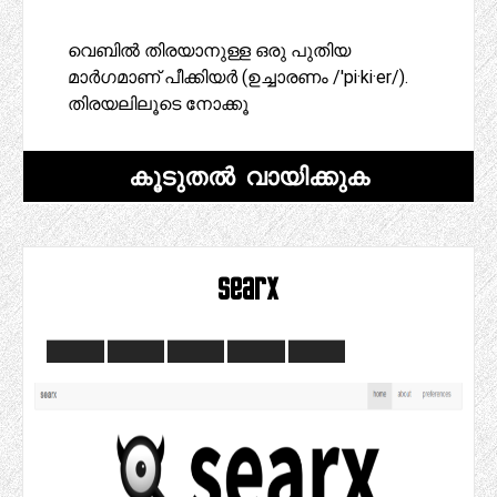
വെബിൽ തിരയാനുള്ള ഒരു പുതിയ
മാർഗമാണ് പീക്കിയർ (ഉച്ചാരണം /'pi·ki·er/).
തിരയലിലൂടെ നോക്കൂ
കൂടുതൽ വായിക്കുക
searx