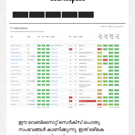
ഈ വെബ്‌സൈറ്റ് സെർക്‌സ് പൊതു
സംഭവങ്ങൾ കാണിക്കുന്നു. ഇത് ഒഴികെ