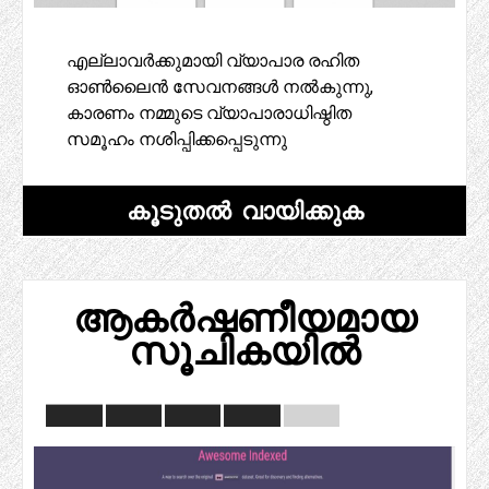
എല്ലാവർക്കുമായി വ്യാപാര രഹിത
ഓൺലൈൻ സേവനങ്ങൾ നൽകുന്നു,
കാരണം നമ്മുടെ വ്യാപാരാധിഷ്ഠിത
സമൂഹം നശിപ്പിക്കപ്പെടുന്നു
കൂടുതൽ വായിക്കുക
ആകർഷണീയമായ
സൂചികയിൽ