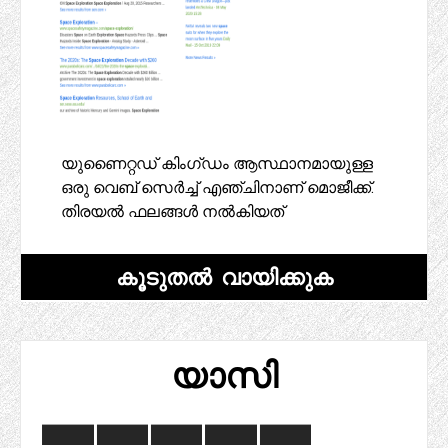
യുണൈറ്റഡ് കിംഗ്ഡം ആസ്ഥാനമായുള്ള
ഒരു വെബ് സെർച്ച് എഞ്ചിനാണ് മൊജീക്ക്.
തിരയൽ ഫലങ്ങൾ നൽകിയത്
കൂടുതൽ വായിക്കുക
യാസി