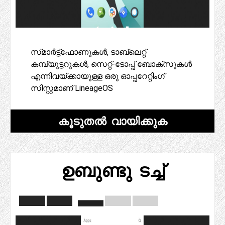
സ്‌മാർട്ട്‌ഫോണുകൾ, ടാബ്‌ലെറ്റ്
കമ്പ്യൂട്ടറുകൾ, സെറ്റ്-ടോപ്പ് ബോക്‌സുകൾ
എന്നിവയ്‌ക്കായുള്ള ഒരു ഓപ്പറേറ്റിംഗ്
സിസ്റ്റമാണ് LineageOS
കൂടുതൽ വായിക്കുക
ഉബുണ്ടു ടച്ച്