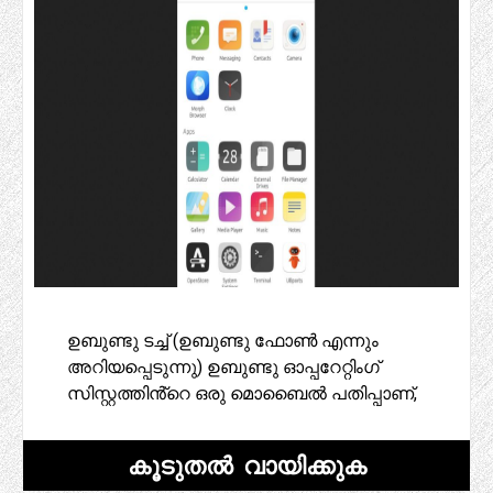
ഉബുണ്ടു ടച്ച് (ഉബുണ്ടു ഫോൺ എന്നും
അറിയപ്പെടുന്നു) ഉബുണ്ടു ഓപ്പറേറ്റിംഗ്
സിസ്റ്റത്തിൻ്റെ ഒരു മൊബൈൽ പതിപ്പാണ്,
കൂടുതൽ വായിക്കുക