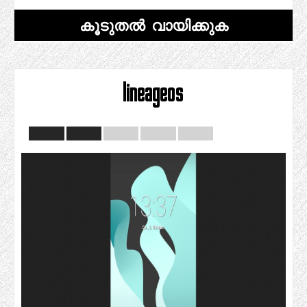
കൂടുതൽ വായിക്കുക
lineageos