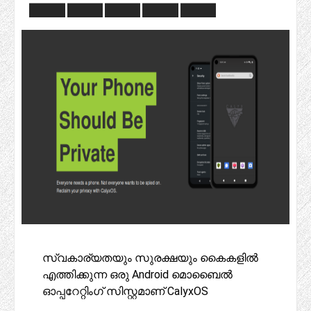
സ്വകാര്യതയും സുരക്ഷയും കൈകളിൽ
എത്തിക്കുന്ന ഒരു Android മൊബൈൽ
ഓപ്പറേറ്റിംഗ് സിസ്റ്റമാണ് CalyxOS