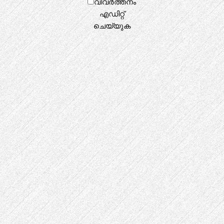
വിവർത്തനം
എഡിറ്റ്
ചെയ്യുക