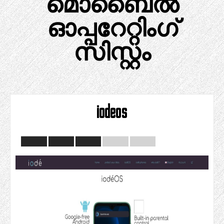
മൊബൈൽ
ഓപ്പറേറ്റിംഗ്
സിസ്റ്റം
iodeos