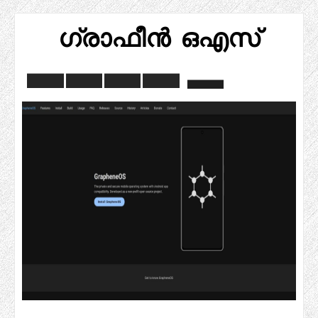
ഗ്രാഫീൻ ഒഎസ്