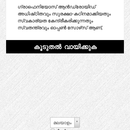
ഗ്രാഫെനിയോസ് ആൻഡ്രോയിഡ്
അധിഷ്‌ഠിതവും സുരക്ഷാ-കഠിനമാക്കിയതും
സ്വകാര്യത കേന്ദ്രീകരിക്കുന്നതും
സ്വതന്ത്രവും ഓപ്പൺ സോഴ്‌സ് ആണ്,
കൂടുതൽ വായിക്കുക
മലയാളം