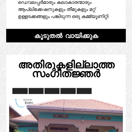
ഡെവലപ്പർമാരും കലാകാരന്മാരും
ആപ്ലിക്കേഷനുകളും തീമുകളും മറ്റ്
ഉള്ളടക്കങ്ങളും പങ്കിടുന്ന ഒരു കമ്മ്യൂണിറ്റി.
കൂടുതൽ വായിക്കുക
അതിരുകളില്ലാത്ത
സംഗീതജ്ഞർ