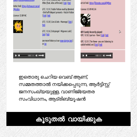
ഇതൊരു ചെറിയ വെബ് ആണ്,
സമ്മതത്താൽ നയിക്കപ്പെടുന്ന, ആർട്ടിസ്റ്റ്
ജനസംഖ്യയുള്ള, വാണിജ്യേതര
സംവിധാനം, ആട്രിബ്യൂഷൻ
കൂടുതൽ വായിക്കുക