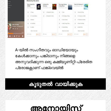
A-യിൽ സംഗീതവും ഓഡിയോയും
കേൾക്കാനും പങ്കിടാനും നിങ്ങളെ
അനുവദിക്കുന്ന ഒരു കമ്മ്യൂണിറ്റി-പ്രേരിത
പ്രോജക്റ്റാണ് ഫങ്ക്‌വെയ്ൽ
കൂടുതൽ വായിക്കുക
അനോയിസ്