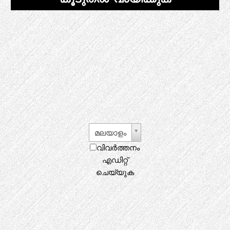
മലയാളം
വിവർത്തനം
എഡിറ്റ്
ചെയ്യുക