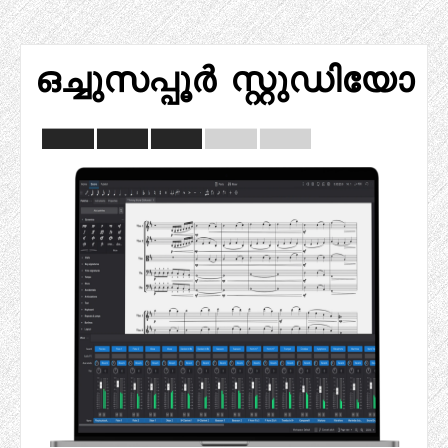
ഒച്ചുസപ്പൂർ സ്റ്റുഡിയോ