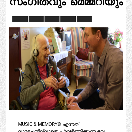
സംഗീതവും മെമ്മറിയും
MUSIC & MEMORY® എന്നത്
ലാഭേച്ഛയില്ലാതെ പ്രവർത്തിക്കുന്ന ഒരു