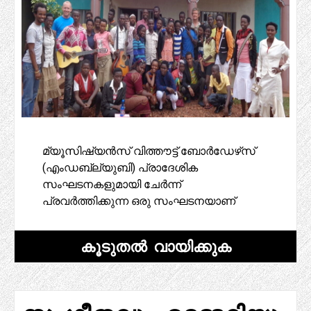
മ്യൂസിഷ്യൻസ് വിത്തൗട്ട് ബോർഡേഴ്‌സ്
(എംഡബ്ല്യുബി) പ്രാദേശിക
സംഘടനകളുമായി ചേർന്ന്
പ്രവർത്തിക്കുന്ന ഒരു സംഘടനയാണ്
കൂടുതൽ വായിക്കുക