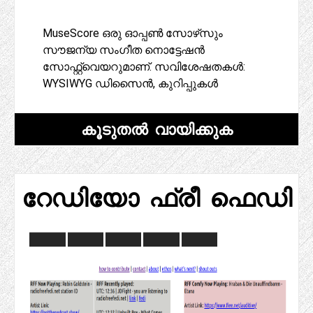
MuseScore ഒരു ഓപ്പൺ സോഴ്‌സും
സൗജന്യ സംഗീത നൊട്ടേഷൻ
സോഫ്റ്റ്‌വെയറുമാണ്. സവിശേഷതകൾ:
WYSIWYG ഡിസൈൻ, കുറിപ്പുകൾ
കൂടുതൽ വായിക്കുക
റേഡിയോ ഫ്രീ ഫെഡി