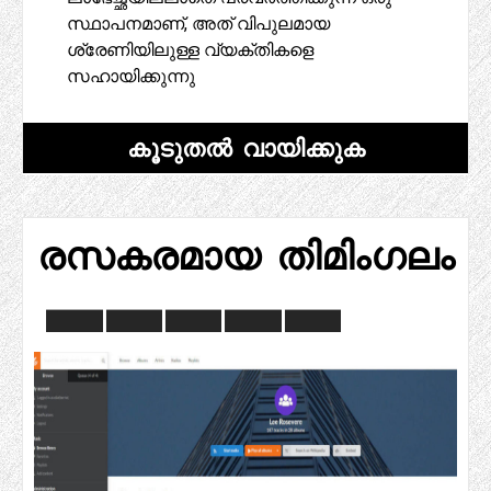
സ്ഥാപനമാണ്, അത് വിപുലമായ
ശ്രേണിയിലുള്ള വ്യക്തികളെ
സഹായിക്കുന്നു
കൂടുതൽ വായിക്കുക
രസകരമായ തിമിംഗലം