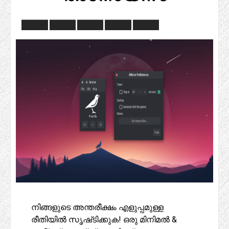
നിങ്ങളുടെ അന്തരീക്ഷം എളുപ്പമുള്ള
രീതിയിൽ സൃഷ്‌ടിക്കുക! ഒരു മിനിമൽ &