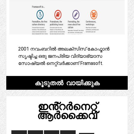
2001 നവംബറിൽ അലക്സിസ് കോഫ്മാൻ
സൃഷ്ടിച്ച ഒരു ജനപ്രിയ വിദ്യാഭ്യാസ
സോഷ്യൽ നെറ്റ്‌വർക്കാണ് Framasoft.
കൂടുതൽ വായിക്കുക
ഇൻ്റർനെറ്റ്
ആർക്കൈവ്