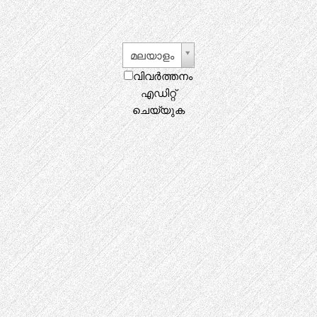
മലയാളം
വിവർത്തനം
എഡിറ്റ്
ചെയ്യുക