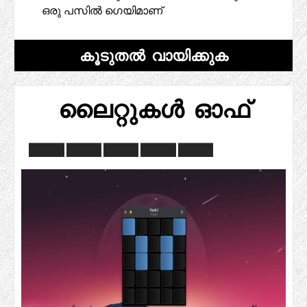
ഒരു പസിൽ ഗെയിമാണ്
കൂടുതൽ വായിക്കുക
ലൈറ്റുകൾ ഓഫ്