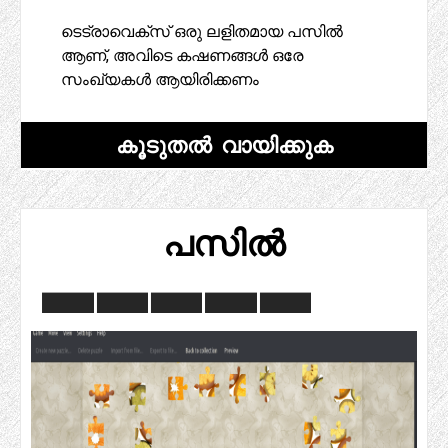
ടെട്രാവെക്സ് ഒരു ലളിതമായ പസിൽ
ആണ്, അവിടെ കഷണങ്ങൾ ഒരേ
സംഖ്യകൾ ആയിരിക്കണം
കൂടുതൽ വായിക്കുക
പസിൽ