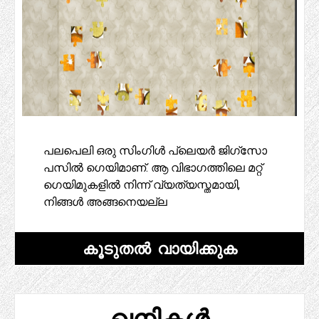
പലപെലി ഒരു സിംഗിൾ പ്ലെയർ ജിഗ്‌സോ
പസിൽ ഗെയിമാണ്. ആ വിഭാഗത്തിലെ മറ്റ്
ഗെയിമുകളിൽ നിന്ന് വ്യത്യസ്തമായി,
നിങ്ങൾ അങ്ങനെയല്ല
കൂടുതൽ വായിക്കുക
ഖനികൾ