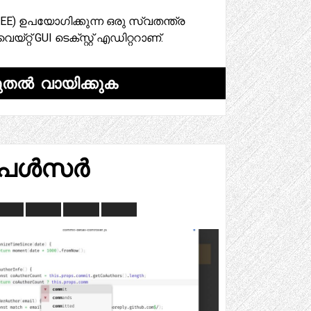
E-NEE) ഉപയോഗിക്കുന്ന ഒരു സ്വതന്ത്ര
്റ്റ് GUI ടെക്സ്റ്റ് എഡിറ്ററാണ്.
ുതൽ വായിക്കുക
പൾസർ