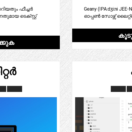
ിയതും ഫീച്ചർ
Geany (IPA:dʒiːni JE
ുമായ ടെക്സ്റ്റ്
ഓപ്പൺ സോഴ്സ് ലൈറ്റ്വെയ
കൂട
്കുക
റ്റർ