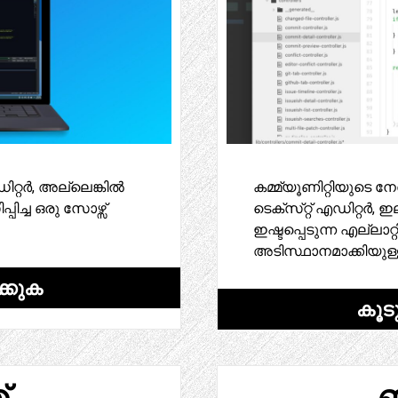
റ്റർ, അല്ലെങ്കിൽ
കമ്മ്യൂണിറ്റിയുടെ 
പിച്ച ഒരു സോഴ്സ്
ടെക്‌സ്‌റ്റ് എഡിറ്റർ
ഇഷ്ടപ്പെടുന്ന എല്ലാറ
അടിസ്ഥാനമാക്കിയുള
്കുക
കൂട
്
ബ