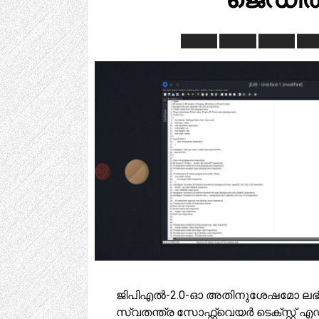
ജിപിഎൽ-2.0-ഓ അതിനുശേഷമോ ലഭ്
സ്വതന്ത്ര സോഫ്റ്റ്‌വെയർ ടെക്സ്റ്റ് എഡി