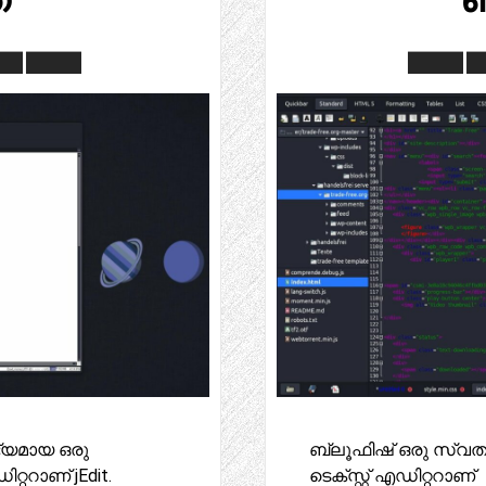
യമായ ഒരു
ബ്ലൂഫിഷ് ഒരു സ്വത
റ്ററാണ് jEdit.
ടെക്സ്റ്റ് എഡിറ്ററാണ്