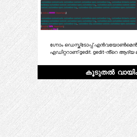
ഗ്നോം ഡെസ്ക്ടോപ്പ് എൻവയോൺമെൻ്റിൻ
എഡിറ്ററാണ് gedit. gedit-ൻ്റെ ആദ്യ 
കൂടുതൽ വായിക