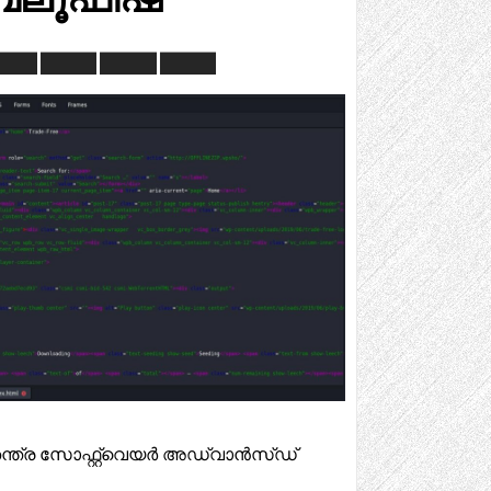
ന്ത്ര സോഫ്റ്റ്‌വെയർ അഡ്വാൻസ്ഡ്