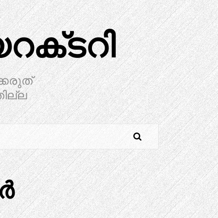
ക്‌ടറി
്കരുത്
തില്ല
റർ