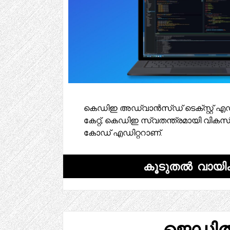
കെഡിഇ അഡ്വാൻസ്ഡ് ടെക്സ്റ്റ് എഡി
കേറ്റ്, കെഡിഇ സ്വതന്ത്രമായി വികസിപ്
കോഡ് എഡിറ്ററാണ്.
കൂടുതൽ വായിക
ജെഡിത