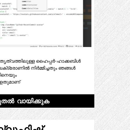
നേതൃത്വത്തിലുള്ള ഹൈപ്പർ-ഹാക്കബിൾ
, ഇലക്‌ട്രോണിൽ നിർമ്മിച്ചതും ഞങ്ങൾ
്റിനെയും
്ളതുമാണ്
ുതൽ വായിക്കുക
്ലൂഫിഷ്