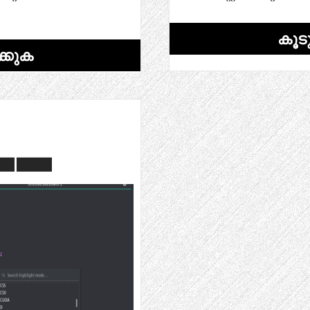
കൂട
്കുക