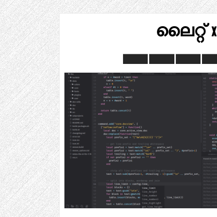
ലൈറ്റ് x