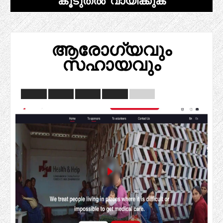
കൂടുതൽ വായിക്കുക
ആരോഗ്യവും
സഹായവും