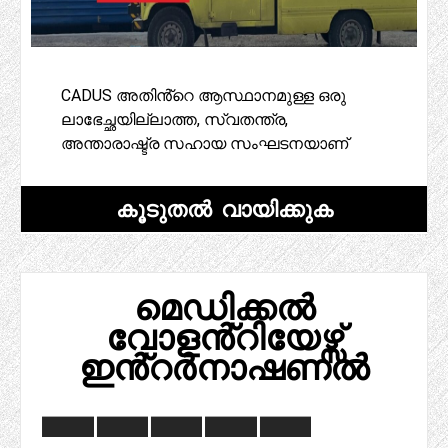
CADUS അതിൻ്റെ ആസ്ഥാനമുള്ള ഒരു
ലാഭേച്ഛയില്ലാത്ത, സ്വതന്ത്ര,
അന്താരാഷ്ട്ര സഹായ സംഘടനയാണ്
കൂടുതൽ വായിക്കുക
മെഡിക്കൽ
വോളൻ്റിയേഴ്സ്
ഇൻ്റർനാഷണൽ