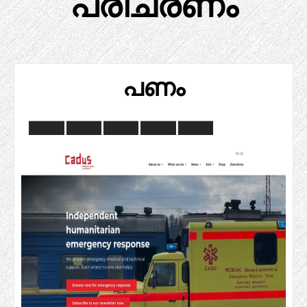
പരിചരണം
പണം