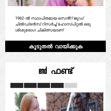
1962-ൽ സ്ഥാപിതമായ സെൻ്റ് ജൂഡ്
ചിൽഡ്രൻസ് റിസർച്ച് ഹോസ്പിറ്റൽ ഒരു
ശിശുരോഗ ചികിത്സയാണ്
കൂടുതൽ വായിക്കുക
end ഫണ്ട്