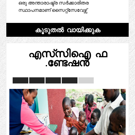
ഒരു അന്താരാഷ്ട്ര സർക്കാരിതര
സ്ഥാപനമാണ് സൈറ്റ്സേവേഴ്സ്
കൂടുതൽ വായിക്കുക
എസ്‌സി‌ഐ ഫ
.ണ്ടേഷൻ