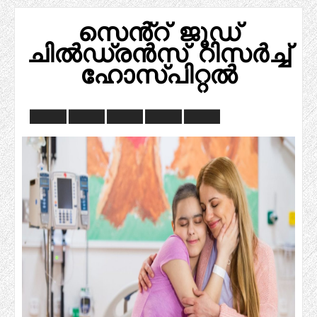
സെൻ്റ് ജൂഡ്
ചിൽഡ്രൻസ് റിസർച്ച്
ഹോസ്പിറ്റൽ