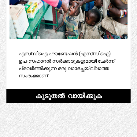
എസ്‌സിഐ ഫൗണ്ടേഷൻ (എസ്‌സിഐ),
ഉപ-സഹാറൻ സർക്കാരുകളുമായി ചേർന്ന്
പ്രവർത്തിക്കുന്ന ഒരു ലാഭേച്ഛയില്ലാത്ത
സംരംഭമാണ്
കൂടുതൽ വായിക്കുക