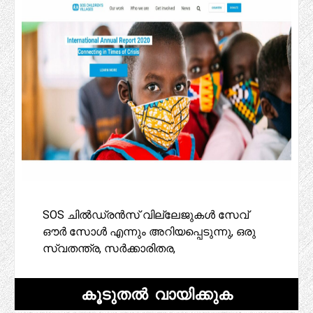
SOS ചിൽഡ്രൻസ് വില്ലേജുകൾ സേവ്
ഔർ സോൾ എന്നും അറിയപ്പെടുന്നു, ഒരു
സ്വതന്ത്ര, സർക്കാരിതര,
കൂടുതൽ വായിക്കുക