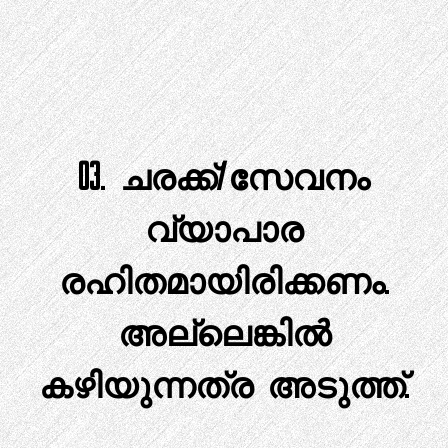
03. ചരക്ക്/സേവനം
വ്യാപാര
രഹിതമായിരിക്കണം.
അല്ലെങ്കിൽ
കഴിയുന്നത്ര അടുത്ത്.