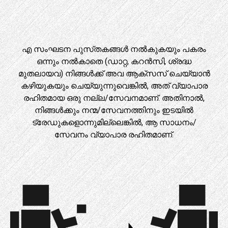
എ സംഘടന പുസ്‌തകങ്ങൾ നൽകുകയും പകരം
ഒന്നും നൽകാതെ (ഡാറ്റ, കറൻസി, ശ്രദ്ധ
മുതലായവ) നിങ്ങൾക്ക് അവ ആക്‌സസ് ചെയ്യാൻ
കഴിയുകയും ചെയ്യുന്നുവെങ്കിൽ, അത് വ്യാപാര
രഹിതമായ ഒരു നല്ല/സേവനമാണ്. അതിനാൽ,
നിങ്ങൾക്കും നന്മ/സേവനത്തിനും ഇടയിൽ
ട്രേഡുകളൊന്നുമില്ലെങ്കിൽ, ആ സാധനം/
സേവനം വ്യാപാര രഹിതമാണ്.