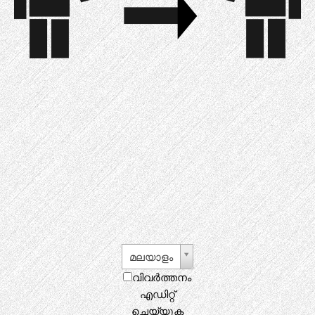
മലയാളം
വിവർത്തനം
എഡിറ്റ്
ചെയ്യുക