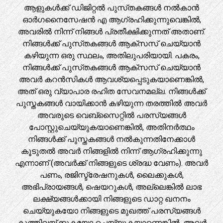
ആളുകൾക്ക് ഡിജിറ്റൽ പുസ്‌തകങ്ങൾ നൽകാൻ
ഓർഗനൈസേഷൻ എ ആഗ്രഹിക്കുന്നുവെങ്കിൽ,
അവരിൽ നിന്ന് നിങ്ങൾ പ്രതീക്ഷിക്കുന്നത് അതാണ്.
നിങ്ങൾക്ക് പുസ്‌തകങ്ങൾ ആക്‌സസ് ചെയ്യാൻ
കഴിയുന്ന ഒരു സ്ഥലം, അതിലുപരിയായി. പകരം,
നിങ്ങൾക്ക് പുസ്‌തകങ്ങൾ ആക്‌സസ് ചെയ്യാൻ
അവർ കറൻസികൾ ആവശ്യപ്പെടുകയാണെങ്കിൽ,
അത് ഒരു വ്യാപാര രഹിത സേവനമല്ല. നിങ്ങൾക്ക്
പുസ്തകങ്ങൾ വായിക്കാൻ കഴിയുന്ന തരത്തിൽ അവർ
അവരുടെ വെബ്‌സൈറ്റിൽ പരസ്യങ്ങൾ
പോസ്റ്റുചെയ്യുകയാണെങ്കിൽ, അതിനർത്ഥം
നിങ്ങൾക്ക് പുസ്തകങ്ങൾ നൽകുന്നതിനേക്കാൾ
കൂടുതൽ അവർ നിങ്ങളിൽ നിന്ന് ആഗ്രഹിക്കുന്നു
എന്നാണ് (അവർക്ക് നിങ്ങളുടെ ശ്രദ്ധ വേണം). അവർ
പണം, രജിസ്ട്രേഷനുകൾ, ലൈക്കുകൾ,
അഭിപ്രായങ്ങൾ, ഷെയറുകൾ, അല്ലെങ്കിൽ ലാഭ
ലക്ഷ്യങ്ങൾക്കായി നിങ്ങളുടെ ഡാറ്റ ഖനനം
ചെയ്യുകയോ നിങ്ങളുടെ മുഖത്ത് പരസ്യങ്ങൾ
കുത്തിവയ്ക്കുകയോ ചെയ്യുകയാണെങ്കിൽ, അവർ