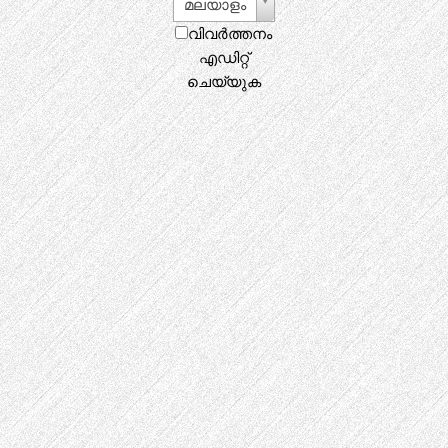
മലയാളം
വിവർത്തനം
എഡിറ്റ്
ചെയ്യുക