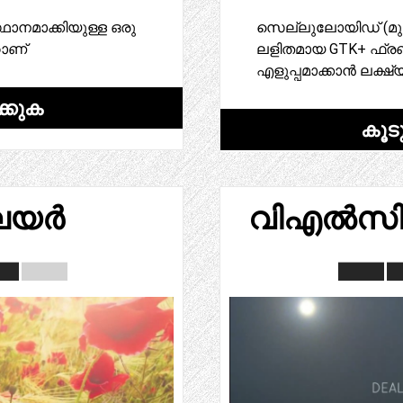
ഥാനമാക്കിയുള്ള ഒരു
സെല്ലുലോയിഡ് (മുമ്
ാണ്
ലളിതമായ GTK+ ഫ്ര
എളുപ്പമാക്കാൻ ലക്ഷ്യ
്കുക
കൂട
ലയർ
വിഎൽസി 