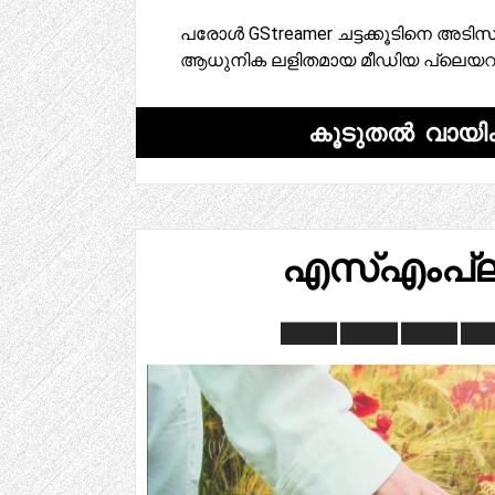
പരോൾ GStreamer ചട്ടക്കൂടിനെ അടിസ്
ആധുനിക ലളിതമായ മീഡിയ പ്ലെയറ
കൂടുതൽ വായിക
എസ്എംപ്