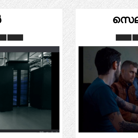
ൾ
സെല