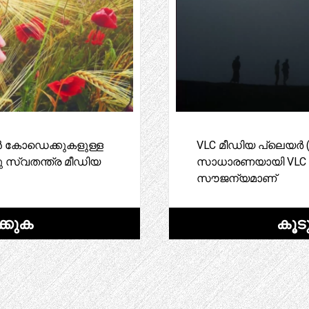
ഇൻ കോഡെക്കുകളുള്ള
VLC മീഡിയ പ്ലെയർ (മ
 സ്വതന്ത്ര മീഡിയ
സാധാരണയായി VLC എന്ന
സൗജന്യമാണ്
്കുക
കൂട