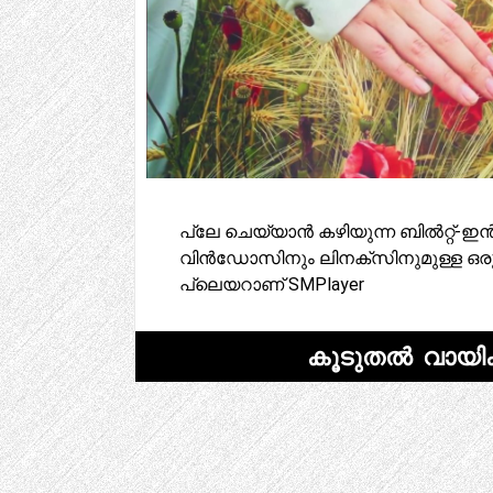
പ്ലേ ചെയ്യാൻ കഴിയുന്ന ബിൽറ്റ്-
വിൻഡോസിനും ലിനക്സിനുമുള്ള ഒരു
പ്ലെയറാണ് SMPlayer
കൂടുതൽ വായിക