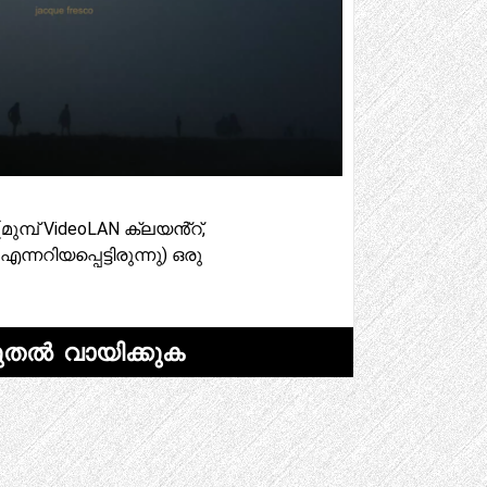
ുമ്പ് VideoLAN ക്ലയൻ്റ്,
റിയപ്പെട്ടിരുന്നു) ഒരു
ുതൽ വായിക്കുക