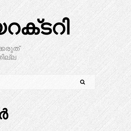
ക്‌ടറി
്കരുത്
തില്ല
ർ