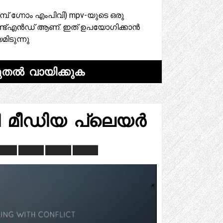
പ് ഗ്നോം എംപിവി) mpv-യുടെ ഒരു
ണ്ട്എൻഡ് ആണ്. ഇത് ഉപയോഗിക്കാൻ
മിടുന്നു
ുതൽ വായിക്കുക
മീഡിയ പ്ലെയർ