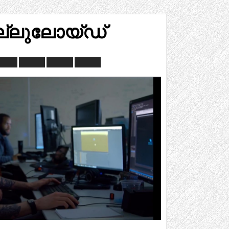
്ലുലോയ്ഡ്