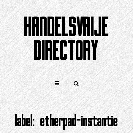
Doorgaan
naar
HANDELSVRIJE
artikel
DIRECTORY
label:
etherpad-instantie