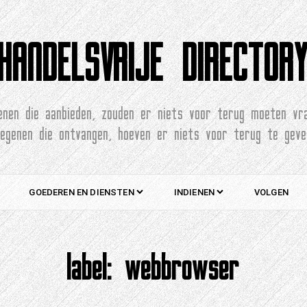
HANDELSVRIJE DIRECTOR
enen die aanbieden, zouden er niets voor terug moeten vr
degenen die ontvangen, hoeven er niets voor terug te geve
GOEDEREN EN DIENSTEN
INDIENEN
VOLGEN
label:
webbrowser