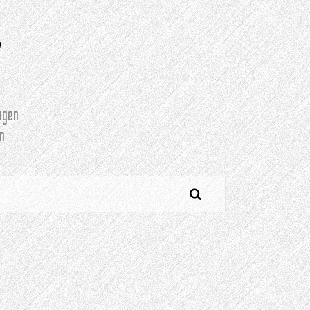
Y
agen
n