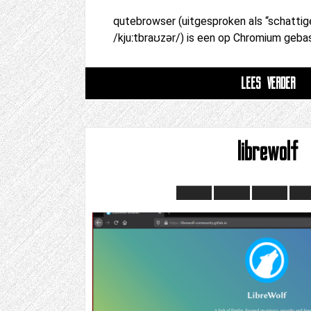
qutebrowser (uitgesproken als “schattig
/kjuːtbraʊzər/) is een op Chromium geb
LEES VERDER
librewolf