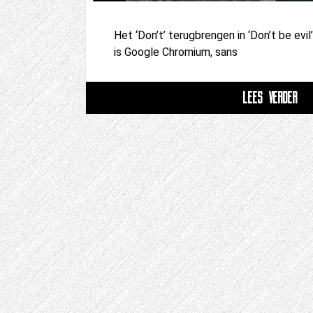
Het ‘Don’t’ terugbrengen in ‘Don’t be ev
is Google Chromium, sans
LEES VERDER