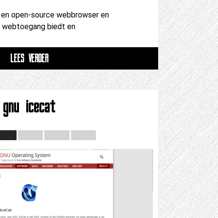
is en open-source webbrowser en
 webtoegang biedt en
LEES VERDER
gnu icecat