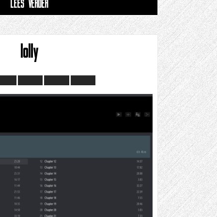
LEES VERDER
lolly