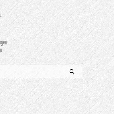
Y
agen
n