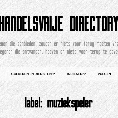
HANDELSVRIJE DIRECTOR
enen die aanbieden, zouden er niets voor terug moeten vr
degenen die ontvangen, hoeven er niets voor terug te geve
GOEDEREN EN DIENSTEN
INDIENEN
VOLGEN
label:
muziekspeler