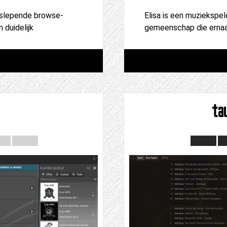
eslepende browse-
Elisa is een muziekspe
 duidelijk
gemeenschap die ernaar
ta