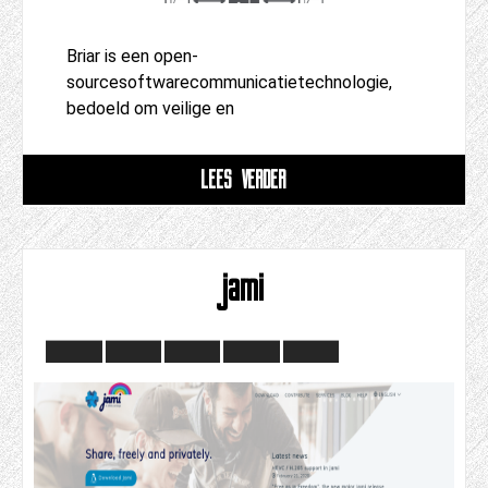
Briar is een open-
sourcesoftwarecommunicatietechnologie,
bedoeld om veilige en
LEES VERDER
jami