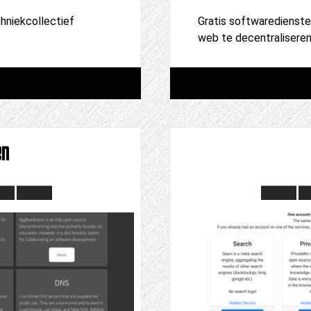
chniekcollectief
Gratis softwaredienste
web te decentralisere
en