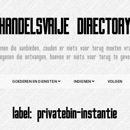
HANDELSVRIJE DIRECTOR
enen die aanbieden, zouden er niets voor terug moeten vr
degenen die ontvangen, hoeven er niets voor terug te geve
GOEDEREN EN DIENSTEN
INDIENEN
VOLGEN
label:
privatebin-instantie