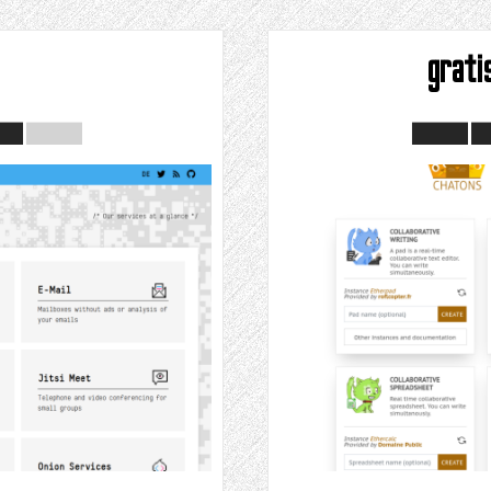
g
grati