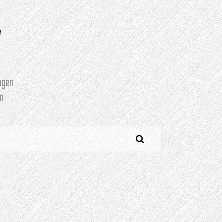
Y
agen
n