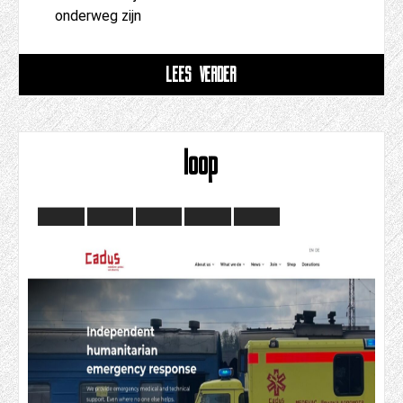
onderweg zijn
LEES VERDER
loop