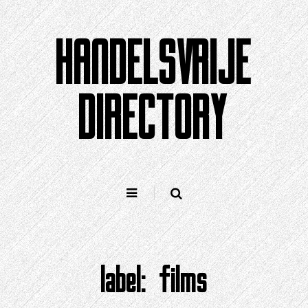
Doorgaan
naar
HANDELSVRIJE
artikel
DIRECTORY
label:
films