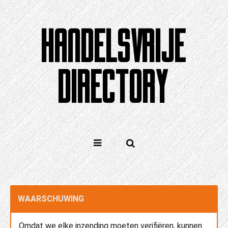
Doorgaan
naar
HANDELSVRIJE
artikel
DIRECTORY
WAARSCHUWING
Omdat we elke inzending moeten verifiëren, kunnen