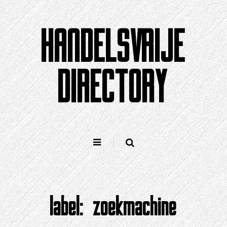
Doorgaan
naar
HANDELSVRIJE
artikel
DIRECTORY
label:
zoekmachine