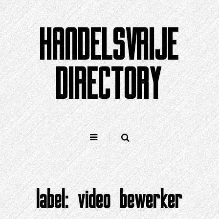
Doorgaan
naar
HANDELSVRIJE
artikel
DIRECTORY
label:
video bewerker