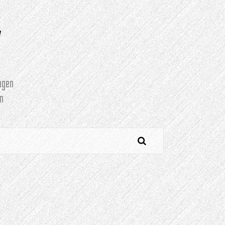
Y
agen
n