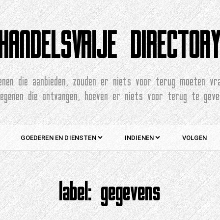
HANDELSVRIJE DIRECTOR
enen die aanbieden, zouden er niets voor terug moeten vr
degenen die ontvangen, hoeven er niets voor terug te geve
GOEDEREN EN DIENSTEN
INDIENEN
VOLGEN
label:
gegevens