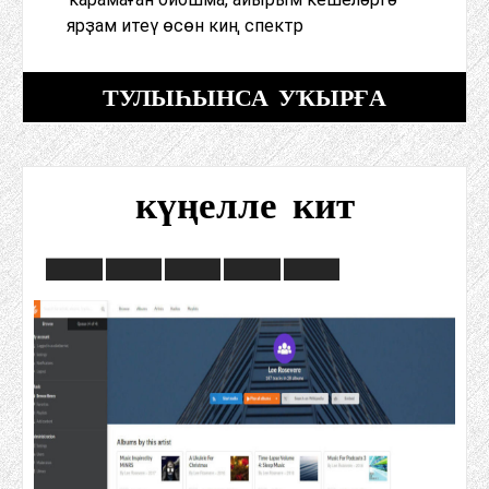
ярҙам итеү өсөн киң спектр
ТУЛЫҺЫНСА УҠЫРҒА
күңелле кит