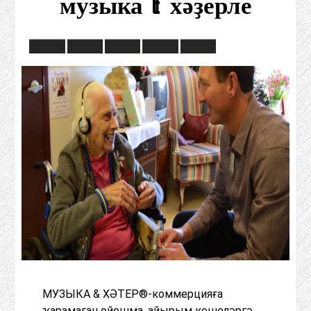
музыка & хәҙерле
МУЗЫКА & ХӘТЕР®-коммерцияға
ҡарамаған ойошма, айырым кешеләргә