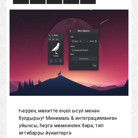
Һеҙҙең мөхитте еңел ысул менән
булдырыу! Минималь & интеграцияланған
уйынсы, һеҙгә мөмкинлек бирә, тип
иғтибарҙы йүнәлтергә