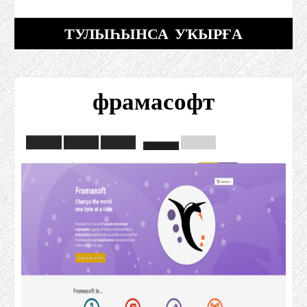
ТУЛЫҺЫНСА УҠЫРҒА
фрамасофт