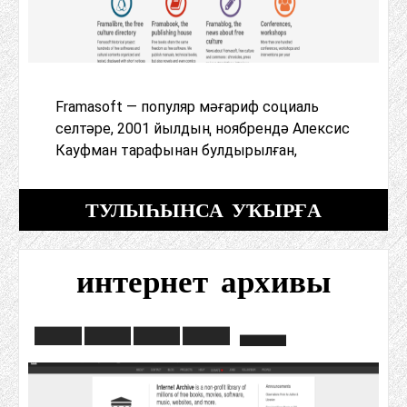
Framasoft — популяр мәғариф социаль
селтәре, 2001 йылдың ноябрендә Алексис
Кауфман тарафынан булдырылған,
ТУЛЫҺЫНСА УҠЫРҒА
интернет архивы