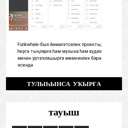
Funkwhale-был йәмәғәтселек проекты,
һеҙгә тыңларға һәм музыка һәм аудио
менән уртаҡлашырға мөмкинлек бирә
эсендә
ТУЛЫҺЫНСА УҠЫРҒА
тауыш