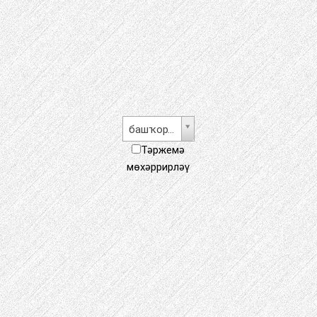
башҡорт теле
Тәржемә
мөхәррирләү