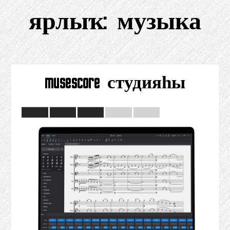
ярлыҡ:
музыка
musescore студияһы