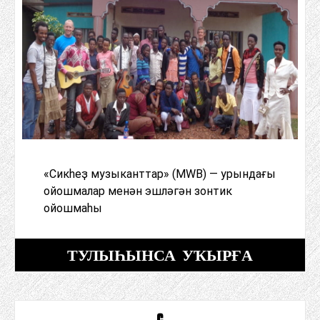
«Сикһеҙ музыканттар» (MWB) — урындағы
ойошмалар менән эшләгән зонтик
ойошмаһы
ТУЛЫҺЫНСА УҠЫРҒА