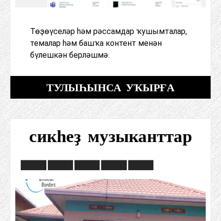
Төҙөүселәр һәм рәссамдар ҡушымталар,
темалар һәм башҡа контент менән
бүлешкән берләшмә.
ТУЛЫҺЫНСА УҠЫРҒА
сикһеҙ музыканттар