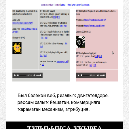
Был бәләкәй веб, ризалыҡ двигателдәре,
рәссам халыҡ йәшәгән, коммерцияға
ҡарамаған механизм, атрибуция .
ТУЛЫҺЫНСА УҠЫРҒА