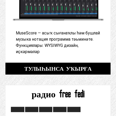
MuseScore — асыҡ сығанаҡлы һәм бушлай
музыка нотация программа тәьминәте.
Функциялары: WYSIWYG дизайн,
иҫкәрмәләр
ТУЛЫҺЫНСА УҠЫРҒА
радио free fedi