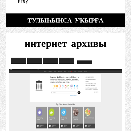
итеү.
ТУЛЫҺЫНСА УҠЫРҒА
интернет архивы