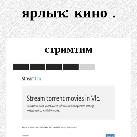
ярлыҡ:
кино .
стримтим