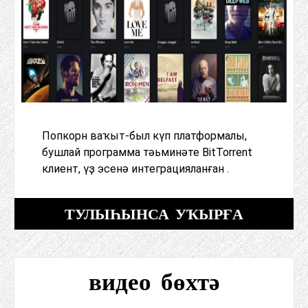
Попкорн ваҡыт-был күп платформалы,
бушлай программа тәьминәте BitTorrent
клиент, үҙ эсенә интеграцияланған .
ТУЛЫҺЫНСА УҠЫРҒА
видео бөхтә