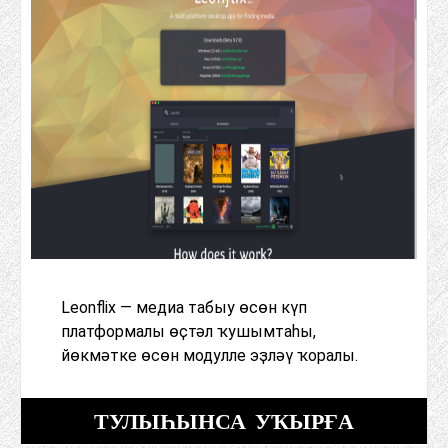
Leonflix — медиа табыу өсөн күп
платформалы өҫтәл ҡушымтаһы,
йөкмәтке өсөн модулле эҙләү ҡоралы.
ТУЛЫҺЫНСА УҠЫРҒА