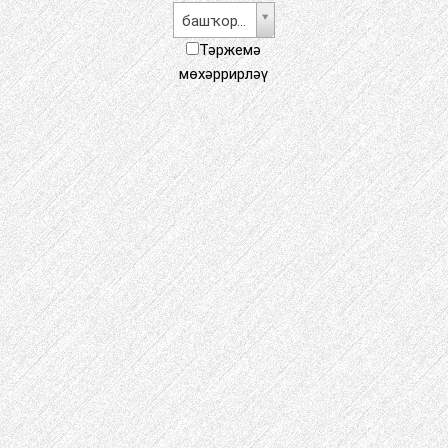
башҡорт теле
Тәржемә
мөхәррирләү