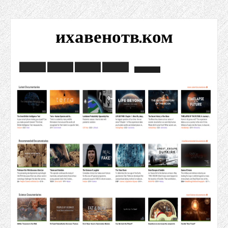
ихавенотв.ком