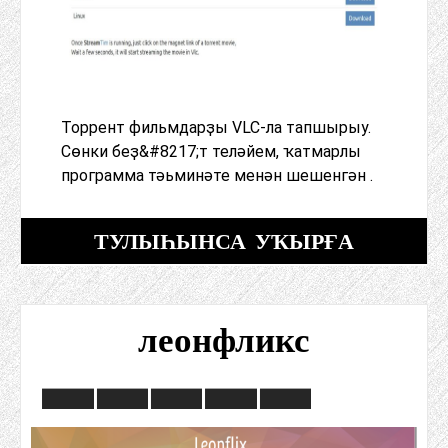
Торрент фильмдарҙы VLC-ла тапшырыу.
Сөнки беҙ&#8217;т теләйем, ҡатмарлы
программа тәьминәте менән шешенгән .
ТУЛЫҺЫНСА УҠЫРҒА
леонфликс