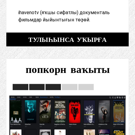
ihavenotv (яҡшы сифатлы) документаль
фильмдар йыйынтығын төҙөй.
ТУЛЫҺЫНСА УҠЫРҒА
попкорн ваҡыты