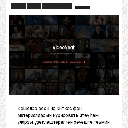
Кешеләр өсөн иҫ киткес фән
материалдарын курировать итеү һәм
уларҙы үҙәкләштерелгән рәүештә тәьмин