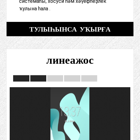
системаһы, хосуси һәм хәүефһеҙлек
ҡулына һала .
ТУЛЫҺЫНСА УҠЫРҒА
линеажос