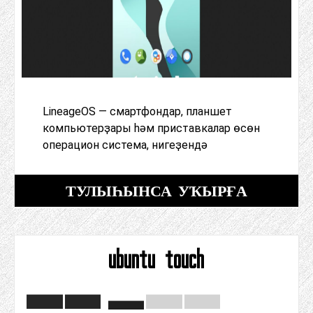
LineageOS — смартфондар, планшет
компьютерҙары һәм приставкалар өсөн
операцион система, нигеҙендә
ТУЛЫҺЫНСА УҠЫРҒА
ubuntu touch