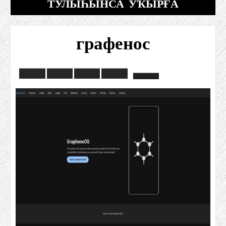
ТУЛЫҺЫНСА УҠЫРҒА
графенос