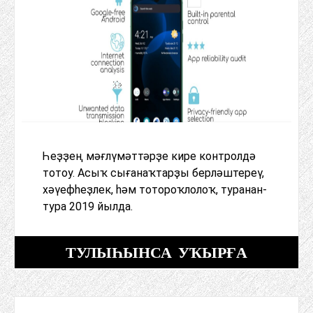
Һеҙҙең мәғлүмәттәрҙе кире контролдә
тотоу. Асыҡ сығанаҡтарҙы берләштереү,
хәүефһеҙлек, һәм тотороҡлолоҡ, туранан-
тура 2019 йылда.
ТУЛЫҺЫНСА УҠЫРҒА