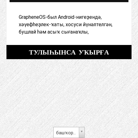
GrapheneOS-был Android-нигеҙендә,
хәүефһеҙлек-ҡаты, хосуси йүнәлтелгән,
бушлай һәм асыҡ сығанаҡлы,
ТУЛЫҺЫНСА УҠЫРҒА
башҡорт теле