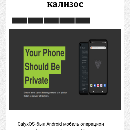
кализос
CalyxOS-был Android мобиль операцион