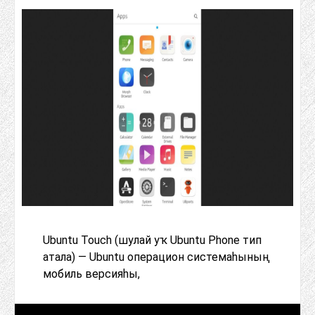
Ubuntu Touch (шулай уҡ Ubuntu Phone тип
атала) — Ubuntu операцион системаһының
мобиль версияһы,