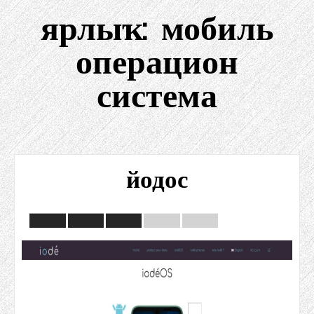
ярлыҡ:
мобиль
операцион
система
йодос