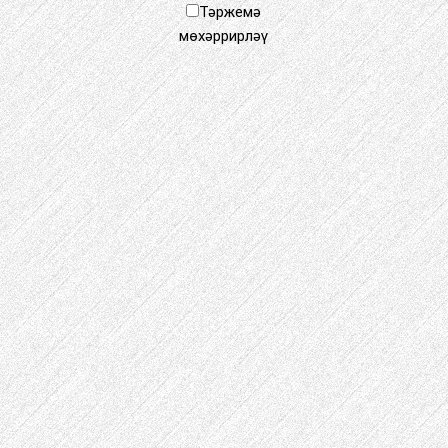
Тәржемә
мөхәррирләү