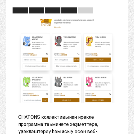
CHATONS коллективынан ирекле
программа тәьминәте хеҙмәттәре,
үҙәкләштереү һәм асыу өсөн веб-.