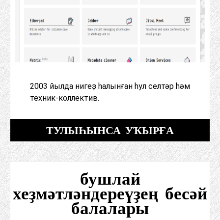
2003 йылда нигеҙ һалынған һул селтәр һәм
техник-коллектив.
ТУЛЫҺЫНСА УҠЫРҒА
бушлай
хеҙмәтләндереүҙең бесәй
балалары