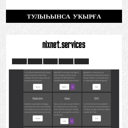
ТУЛЫҺЫНСА УҠЫРҒА
nixnet.services