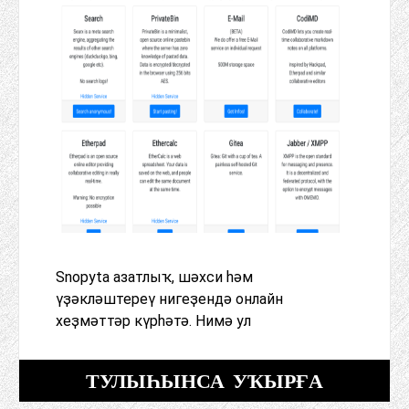
Snopyta азатлыҡ, шәхси һәм
үҙәкләштереү нигеҙендә онлайн
хеҙмәттәр күрһәтә. Нимә ул
ТУЛЫҺЫНСА УҠЫРҒА