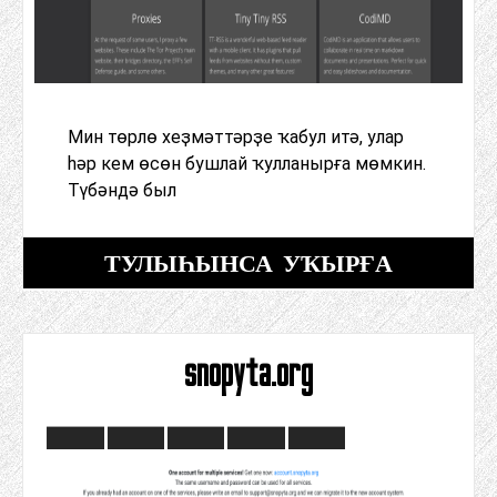
Мин төрлө хеҙмәттәрҙе ҡабул итә, улар
һәр кем өсөн бушлай ҡулланырға мөмкин.
Түбәндә был
ТУЛЫҺЫНСА УҠЫРҒА
snopyta.org