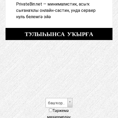
PrivateBin.net — минималистик, асыҡ
сығанаҡлы онлайн-састин, унда сервер
нуль белемгә эйә
ТУЛЫҺЫНСА УҠЫРҒА
башҡорт теле
Тәржемә
мөхәррирләү