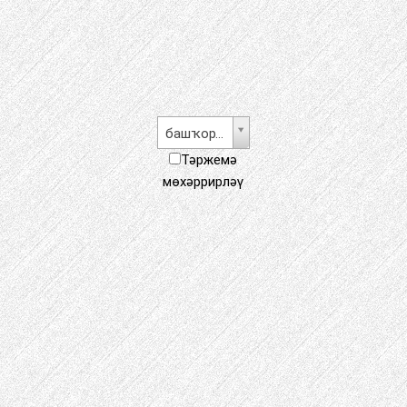
башҡорт теле
Тәржемә
мөхәррирләү