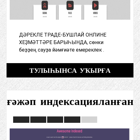
ДӘРЕКЛЕ ТРАДЕ-БУШЛАЙ ОНЛИНЕ
ХЕҘМӘТТӘРЕ БАРЫҺЫНДА, сөнки
беҙҙең сауҙа йәмғиәте емереклек .
ТУЛЫҺЫНСА УҠЫРҒА
ғәжәп индексацияланған