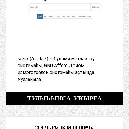
searx (/sɜːrks/) — бушлай метаэҙләү
системаһы, GNU Affero Дөйөм
йәмәғәтселек системаһы аҫтында
ҡулланыла.
ТУЛЫҺЫНСА УҠЫРҒА
эҙләү.киңлек