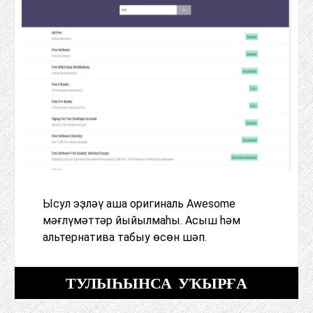
Ысул эҙләү аша оригиналь Awesome
мәғлүмәттәр йыйылмаһы. Асыш һәм
альтернатива табыу өсөн шәп.
ТУЛЫҺЫНСА УҠЫРҒА