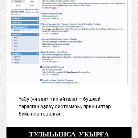
YaCy («я see» тип әйтелә) — бушлай
таралған эҙләү системаһы, принциптар
буйынса төҙөлгән .
ТУЛЫҺЫНСА УҠЫРҒА