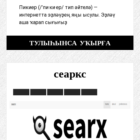
Пикиер (/’пи·ки·ер/ тип әйтелә) —
интернетта эҙләүҙең яңы ысулы. Эҙләү
аша ҡарап сығығыҙ
ТУЛЫҺЫНСА УҠЫРҒА
сеаркс