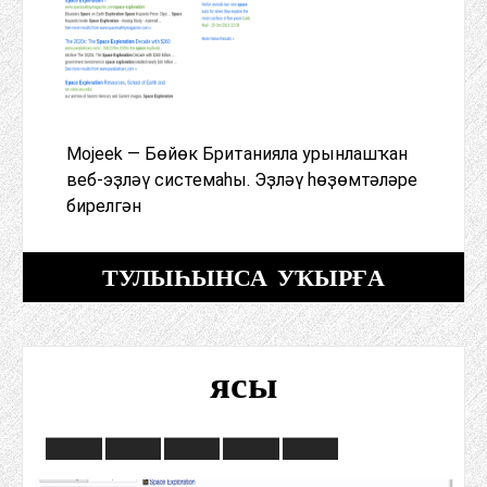
Mojeek — Бөйөк Британияла урынлашҡан
веб-эҙләү системаһы. Эҙләү һөҙөмтәләре
бирелгән
ТУЛЫҺЫНСА УҠЫРҒА
ясы