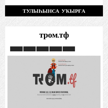
ТУЛЫҺЫНСА УҠЫРҒА
тром.тф