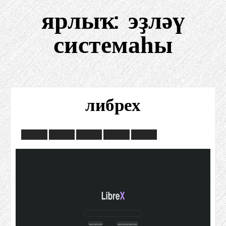
ярлыҡ:
эҙләү
системаһы
либрех