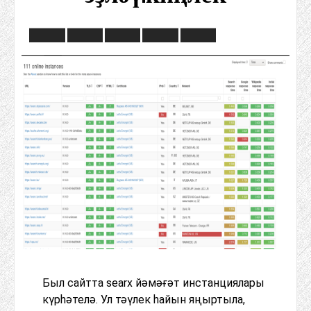
Был сайтта searx йәмәғәт инстанциялары
күрһәтелә. Ул тәүлек һайын яңыртыла,