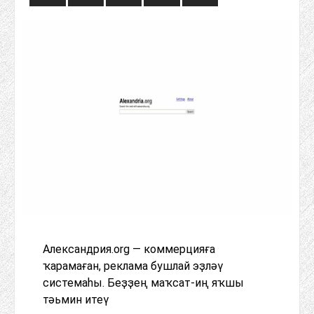
Александрия.org — коммерцияға
ҡарамаған, реклама бушлай эҙләү
системаһы. Беҙҙең маҡсат-иң яҡшы
тәьмин итеү