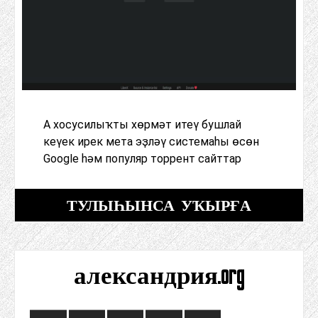
А хосусилыҡты хөрмәт итеү бушлай
кеүек ирек мета эҙләү системаһы өсөн
Google һәм популяр торрент сайттар
ТУЛЫҺЫНСА УҠЫРҒА
александрия.org