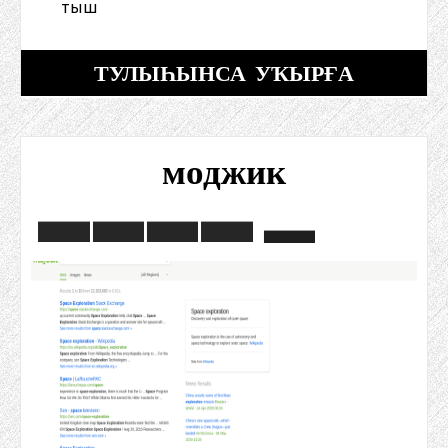
тыш
ТУЛЫҺЫНСА УҠЫРҒА
моджик