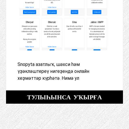
Snopyta азатлыҡ, шәхси һәм
үҙәкләштереү нигеҙендә онлайн
хеҙмәттәр күрһәтә. Нимә ул
ТУЛЫҺЫНСА УҠЫРҒА