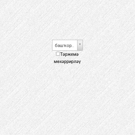
башҡорт теле
Тәржемә
мөхәррирләү