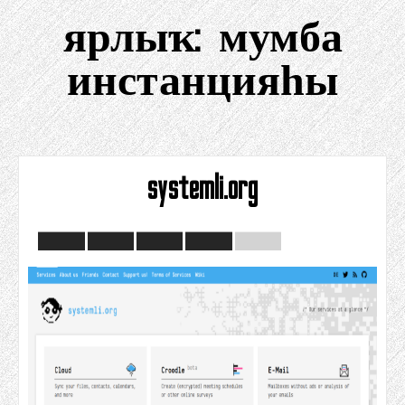
ярлыҡ:
мумба
инстанцияһы
systemli.org