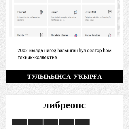
2003 йылда нигеҙ һалынған һул селтәр һәм
техник-коллектив.
ТУЛЫҺЫНСА УҠЫРҒА
либреопс