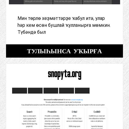
Мин төрлө хеҙмәттәрҙе ҡабул итә, улар
һәр кем өсөн бушлай ҡулланырға мөмкин.
Түбәндә был
ТУЛЫҺЫНСА УҠЫРҒА
snopyta.org