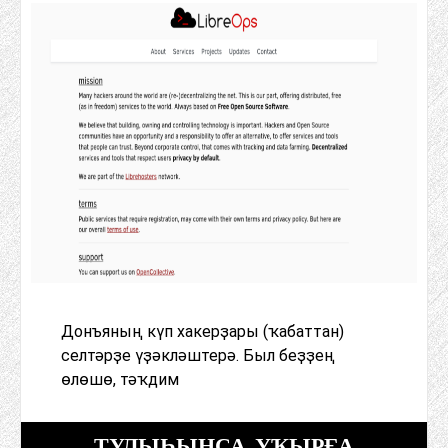
Донъяның күп хакерҙары (ҡабаттан)
селтәрҙе үҙәкләштерә. Был беҙҙең
өлөшө, тәҡдим
ТУЛЫҺЫНСА УҠЫРҒА