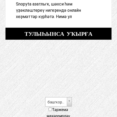
Snopyta азатлыҡ, шәхси һәм
үҙәкләштереү нигеҙендә онлайн
хеҙмәттәр күрһәтә. Нимә ул
ТУЛЫҺЫНСА УҠЫРҒА
башҡорт теле
Тәржемә
мөхәррирләү