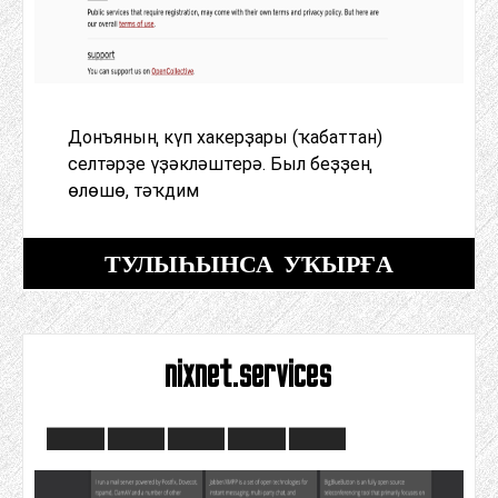
Донъяның күп хакерҙары (ҡабаттан)
селтәрҙе үҙәкләштерә. Был беҙҙең
өлөшө, тәҡдим
ТУЛЫҺЫНСА УҠЫРҒА
nixnet.services