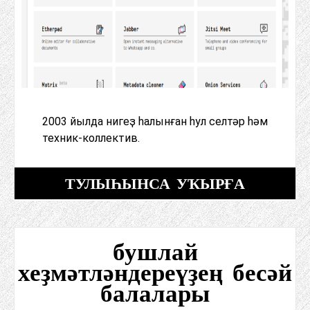
2003 йылда нигеҙ һалынған һул селтәр һәм
техник-коллектив.
ТУЛЫҺЫНСА УҠЫРҒА
бушлай
хеҙмәтләндереүҙең бесәй
балалары