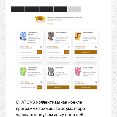
CHATONS коллективынан ирекле
программа тәьминәте хеҙмәттәре,
үҙәкләштереү һәм асыу өсөн веб-.