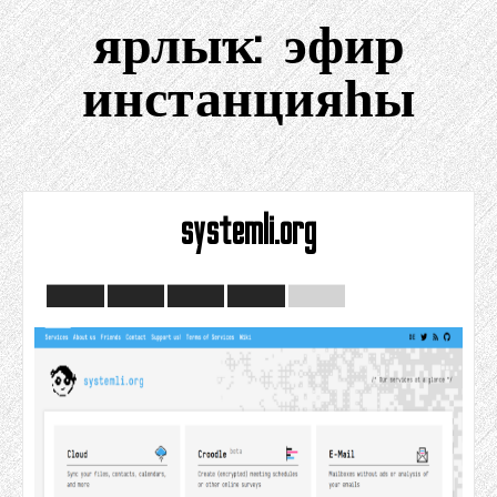
ярлыҡ:
эфир
инстанцияһы
systemli.org