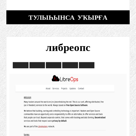
ТУЛЫҺЫНСА УҠЫРҒА
либреопс