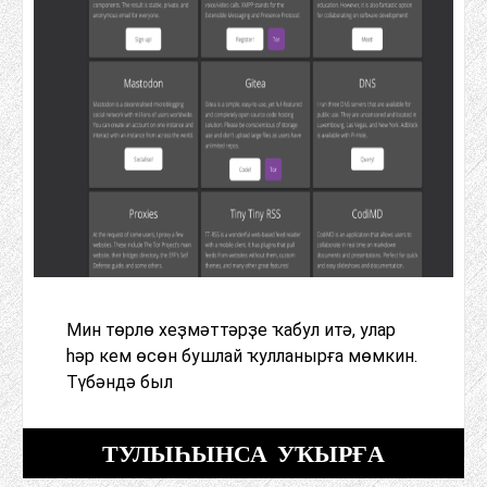
Мин төрлө хеҙмәттәрҙе ҡабул итә, улар
һәр кем өсөн бушлай ҡулланырға мөмкин.
Түбәндә был
ТУЛЫҺЫНСА УҠЫРҒА