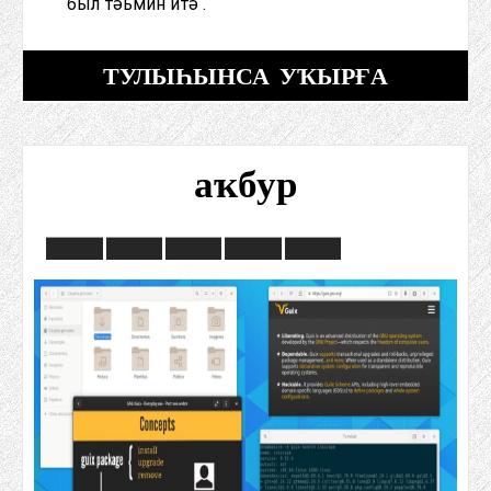
был тәьмин итә .
ТУЛЫҺЫНСА УҠЫРҒА
аҡбур