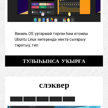
Ваниль OS үҙгәрмәй торған һәм атомлы
Ubuntu Linux нигеҙендә нөктә сығарыу
таратыу, тип
ТУЛЫҺЫНСА УҠЫРҒА
слэквер