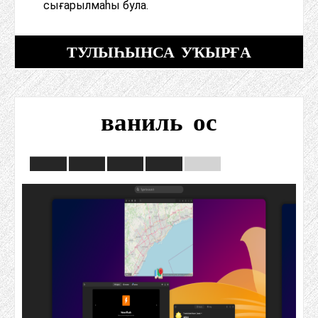
сығарылмаһы була.
ТУЛЫҺЫНСА УҠЫРҒА
ваниль ос