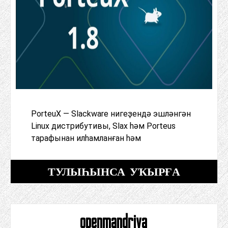
PorteuX — Slackware нигеҙендә эшләнгән
Linux дистрибутивы, Slax һәм Porteus
тарафынан илһамланған һәм
ТУЛЫҺЫНСА УҠЫРҒА
openmandriva