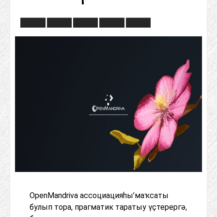
OpenMandriva ассоциацияһы’маҡсаты
булып тора, прагматик таратыу үҫтерергә,