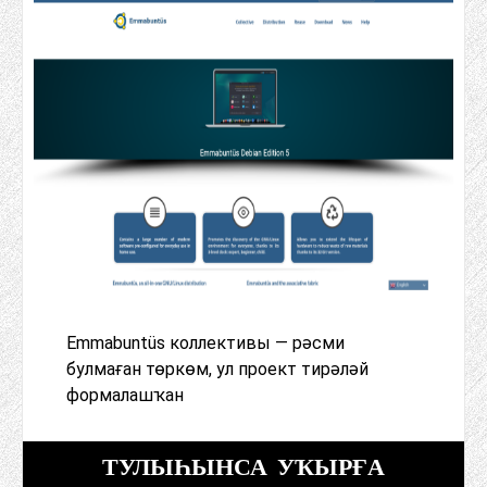
Emmabuntüs коллективы — рәсми
булмаған төркөм, ул проект тирәләй
формалашҡан
ТУЛЫҺЫНСА УҠЫРҒА