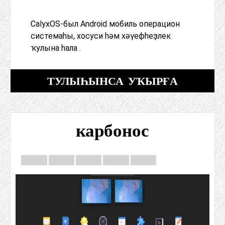
CalyxOS-был Android мобиль операцион
системаһы, хосуси һәм хәүефһеҙлек
ҡулына һала .
ТУЛЫҺЫНСА УҠЫРҒА
карбонос