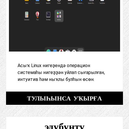
Асыҡ Linux нигеҙендә операцион
системаһы нигеҙҙән уйлап сығарылған,
интуитив һәм ныҡлы булһын өсөн.
ТУЛЫҺЫНСА УҠЫРҒА
эдубунту