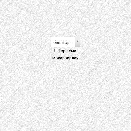
башҡорт теле
Тәржемә
мөхәррирләү