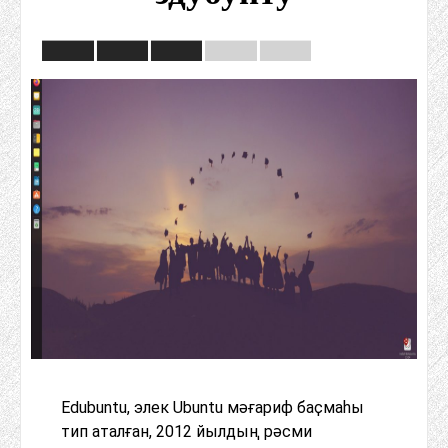
Edubuntu, элек Ubuntu мәғариф баҫмаһы
тип аталған, 2012 йылдың рәсми