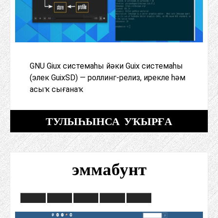
GNU Giux системаһы йәки Guix системаһы
(элек GuixSD) — роллинг-релиз, ирекле һәм
асыҡ сығанаҡ
ТУЛЫҺЫНСА УҠЫРҒА
эммабунт