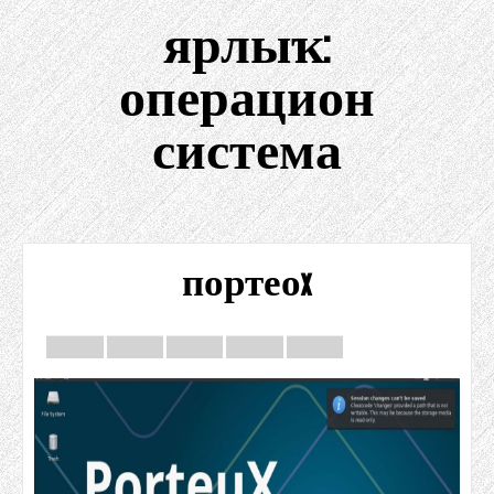
ярлыҡ:
операцион
система
портеоx