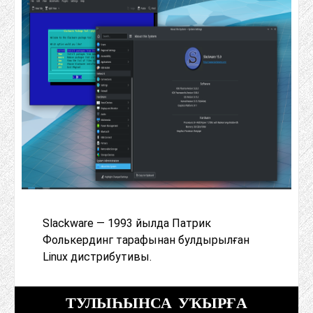
Slackware — 1993 йылда Патрик
Фолькердинг тарафынан булдырылған
Linux дистрибутивы.
ТУЛЫҺЫНСА УҠЫРҒА