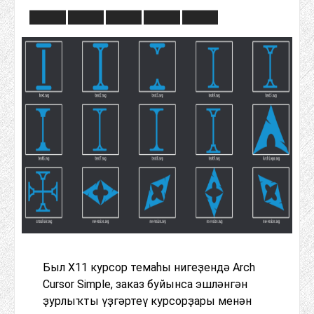
Был X11 курсор темаһы нигеҙендә Arch
Cursor Simple, заказ буйынса эшләнгән
ҙурлыҡты үҙгәртеү курсорҙары менән