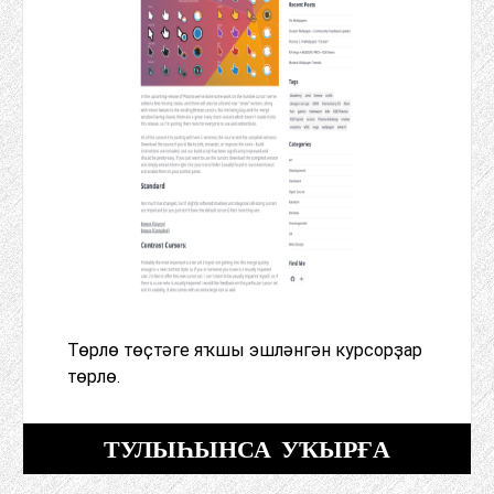
Төрлө төҫтәге яҡшы эшләнгән курсорҙар
төрлө.
ТУЛЫҺЫНСА УҠЫРҒА