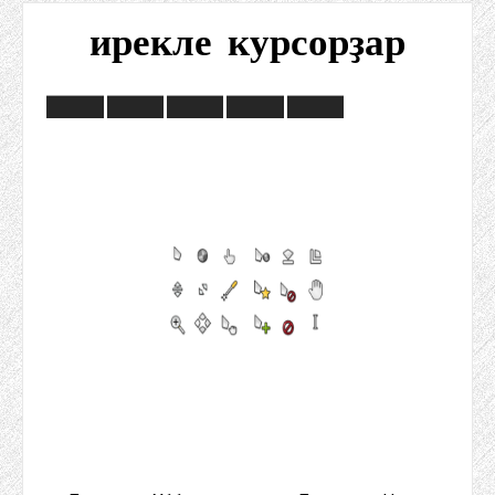
ирекле курсорҙар