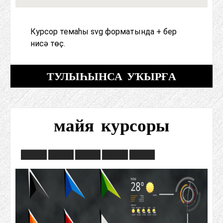
Курсор темаһы svg форматында + бер
нисә төҫ.
ТУЛЫҺЫНСА УҠЫРҒА
майя курсоры