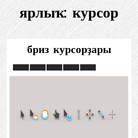
ярлыҡ:
курсор
бриз курсорҙары