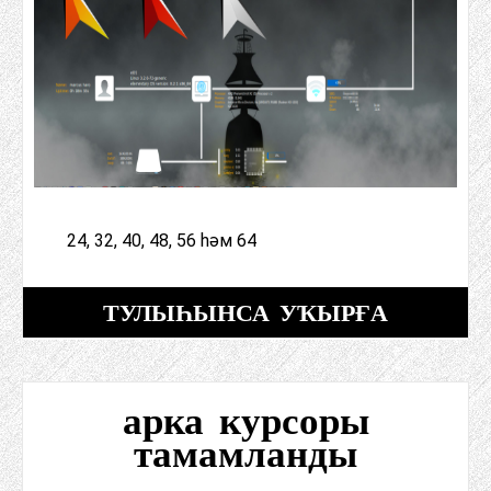
24, 32, 40, 48, 56 һәм 64
ТУЛЫҺЫНСА УҠЫРҒА
арка курсоры
тамамланды