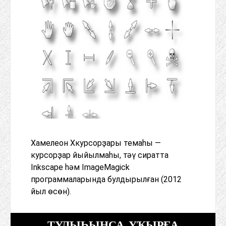
Хамелеон Xкурсорҙары темаһы —
курсорҙар йыйылмаһы, тәү сиратта
Inkscape һәм ImageMagick
программаларында булдырылған (2012
йыл өсөн).
ТУЛЫҺЫНСА УҠЫРҒА