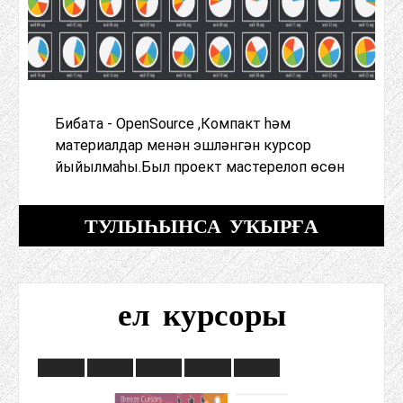
Бибата - OpenSource ,Компакт һәм
материалдар менән эшләнгән курсор
йыйылмаһы.Был проект мастерелоп өсөн
ТУЛЫҺЫНСА УҠЫРҒА
ел курсоры