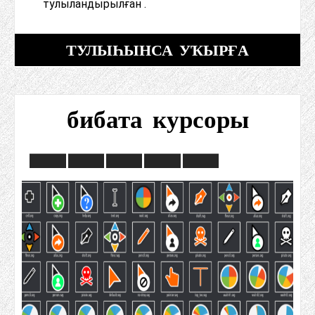
тулыландырылған .
ТУЛЫҺЫНСА УҠЫРҒА
бибата курсоры