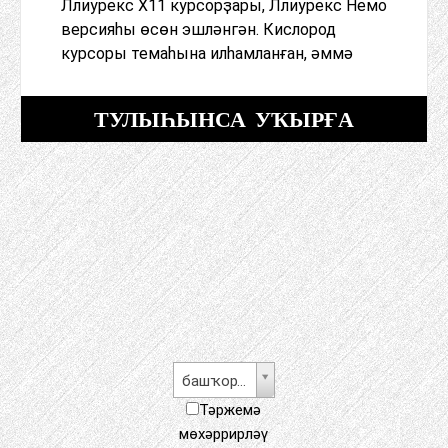
Ллиурекс Х11 курсорҙары, Ллиурекс Немо
версияһы өсөн эшләнгән. Кислород
курсоры темаһына илһамланған, әммә
ТУЛЫҺЫНСА УҠЫРҒА
башҡорт теле
Тәржемә
мөхәррирләү