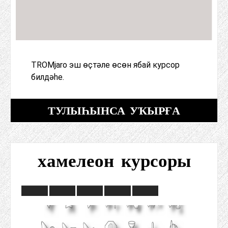
TROMjaro эш өҫтәле өсөн ябай курсор
билдәһе.
ТУЛЫҺЫНСА УҠЫРҒА
хамелеон курсоры