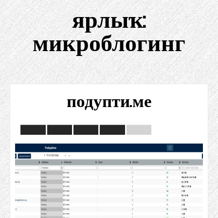
ярлыҡ:
микроблогинг
подупти.ме