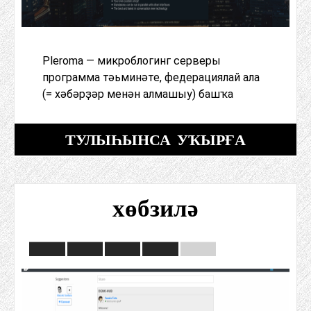
Pleroma — микроблогинг серверы
программа тәьминәте, федерациялай ала
(= хәбәрҙәр менән алмашыу) башҡа
ТУЛЫҺЫНСА УҠЫРҒА
хөбзилә