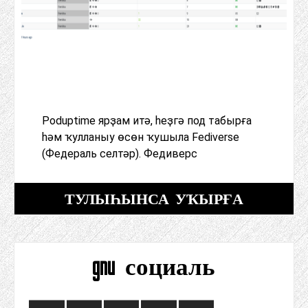
Poduptime ярҙам итә, һеҙгә под табырға
һәм ҡулланыу өсөн ҡушыла Fediverse
(Федераль селтәр). Федиверс
ТУЛЫҺЫНСА УҠЫРҒА
gnu социаль