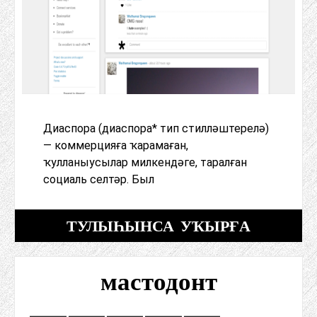
Диаспора (диаспора* тип стилләштерелә)
— коммерцияға ҡарамаған,
ҡулланыусылар милкендәге, таралған
социаль селтәр. Был
ТУЛЫҺЫНСА УҠЫРҒА
мастодонт