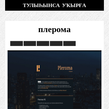
ТУЛЫҺЫНСА УҠЫРҒА
плерома