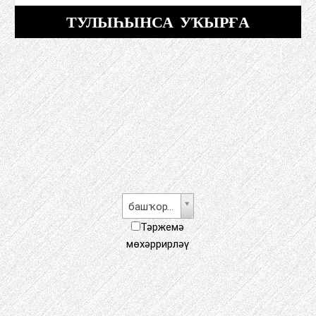
ТУЛЫҺЫНСА УҠЫРҒА
башҡорт теле
Тәржемә
мөхәррирләү