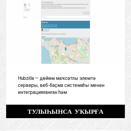
Hubzilla — дөйөм маҡсатлы элемтә
серверы, веб-баҫма системаһы менән
интеграцияланған һәм
ТУЛЫҺЫНСА УҠЫРҒА