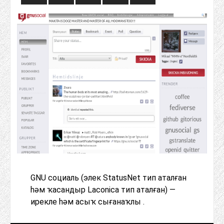
GNU социаль (элек StatusNet тип аталған
һәм ҡасандыр Laconica тип аталған) —
ирекле һәм асыҡ сығанаҡлы .