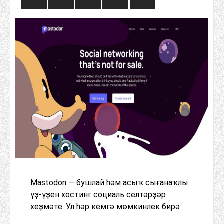
Mastodon — бушлай һәм асыҡ сығанаҡлы
үҙ-үҙен хостинг социаль селтәрҙәр
хеҙмәте. Ул һәр кемгә мөмкинлек бирә