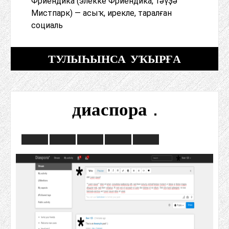
Фриендика (элекке Фриендика, тәүҙә
Мистпарк) — асыҡ, ирекле, таралған
социаль
ТУЛЫҺЫНСА УҠЫРҒА
диаспора .