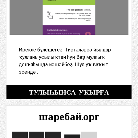
Ирекле бүлешегеҙ. Тиҫтәләрсә йылдар
ҡулланыусылыҡтан һуң беҙ муллыҡ
донъяһында йәшәйбеҙ. Шул уҡ ваҡыт
эсендә .
ТУЛЫҺЫНСА УҠЫРҒА
шаребай.орг