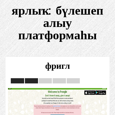
ярлыҡ:
бүлешеп
алыу
платформаһы
фригл