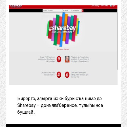
Бирергә, алырға йәки бурысҡа нимә лә
Sharebay – донъяла’беренсе, тулыһынса
бушлай .