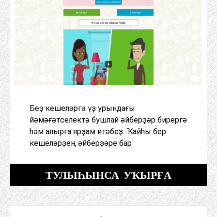
Беҙ кешеләргә үҙ урындағы
йәмәғәтселектә бушлай әйберҙәр бирергә
һәм алырға ярҙам итәбеҙ. Ҡайһы бер
кешеләрҙең әйберҙәре бар
ТУЛЫҺЫНСА УҠЫРҒА