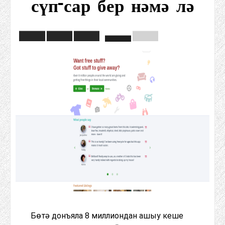
сүп-сар бер нәмә лә
Бөтә донъяла 8 миллиондан ашыу кеше