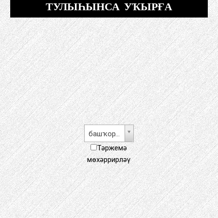
ТУЛЫҺЫНСА УҠЫРҒА
башҡорт теле
Тәржемә
мөхәррирләү