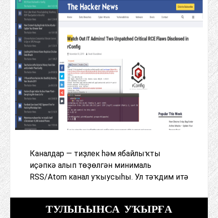
Каналдар — тиҙлек һәм ябайлыҡты
иҫәпкә алып төҙөлгән минималь
RSS/Atom канал уҡыусыһы. Ул тәҡдим итә
ТУЛЫҺЫНСА УҠЫРҒА