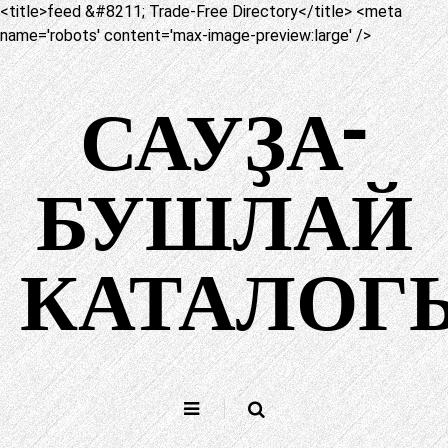
<title>feed &#8211; Trade-Free Directory</title> <meta
name='robots' content='max-image-preview:large' />
Йөкмәткегә
һикерегеҙ
САУҘА-
БУШЛАЙ
КАТАЛОГ