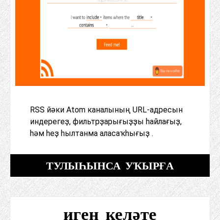
RSS йәки Atom каналының URL-адресын
индерегеҙ, фильтрҙарығыҙҙы һайлағыҙ,
һәм һеҙ һылтанма аласаҡһығыҙ .
ТУЛЫҺЫНСА УҠЫРҒА
иген келәте