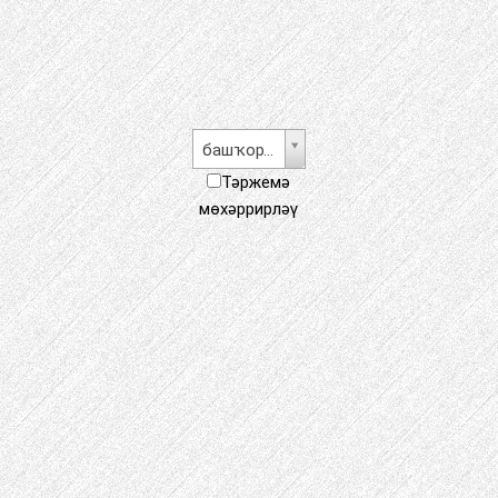
башҡорт теле
Тәржемә
мөхәррирләү