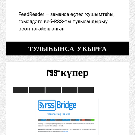
FeedReader — заманса өҫтәл ҡушымтаһы,
ғәмәлдәге веб-RSS-ты тулыландырыу
өсөн тәғәйенләнгән .
ТУЛЫҺЫНСА УҠЫРҒА
rss-күпер