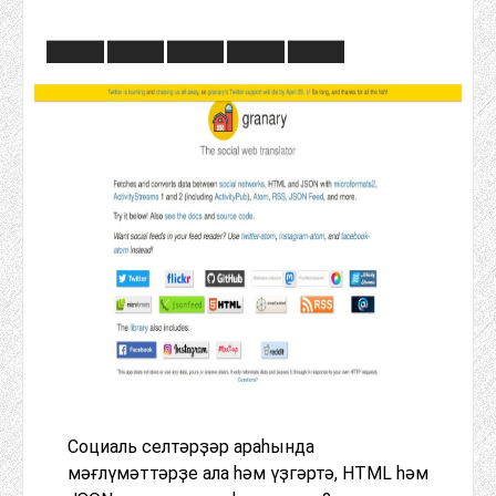
Социаль селтәрҙәр араһында
мәғлүмәттәрҙе ала һәм үҙгәртә, HTML һәм