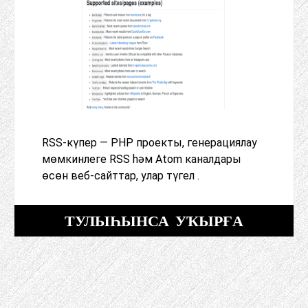
RSS-күпер — PHP проекты, генерациялау
мөмкинлеге RSS һәм Atom каналдары
өсөн веб-сайттар, улар түгел .
ТУЛЫҺЫНСА УҠЫРҒА