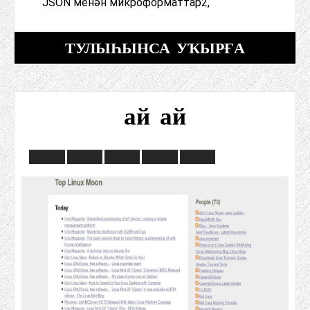
JSON менән микроформаттар2,
ТУЛЫҺЫНСА УҠЫРҒА
ай ай