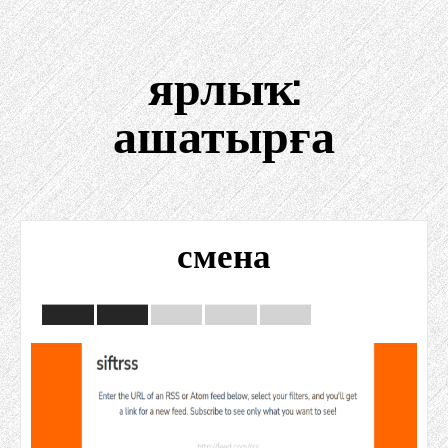
ярлыҡ:
ашатырға
смена