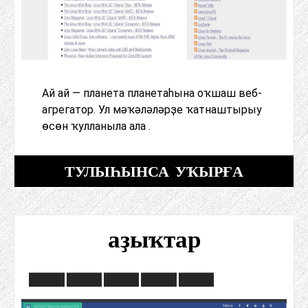
Ай ай — планета планетаһына оҡшаш веб-
агрегатор. Ул мәҡәләләрҙе ҡатнаштырыу
өсөн ҡулланыла ала .
ТУЛЫҺЫНСА УҠЫРҒА
аҙыҡтар