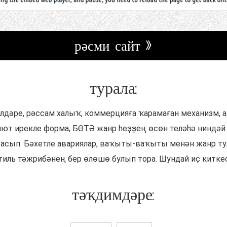
рәсми сайт »
турала:
лдәре, рәссам халыҡ, коммерцияға ҡарамаған механизм, а
лют ирекле форма, БӨТӘ жанр һеҙҙең өсөн теләһә ниндәй
 асып. Бәхетле авариялар, ваҡыты-ваҡыты менән жанр т
иль тәжрибәнең бер өлөшө булып тора. Шундай иҫ киткес
тәҡдимдәре: