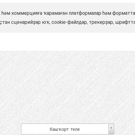
ҡ һәм коммерцияға ҡарамаған платформалар һәм форматта
тан сценарийҙар юҡ, cookie-файлдар, трекерҙар, шрифттар
башҡорт теле