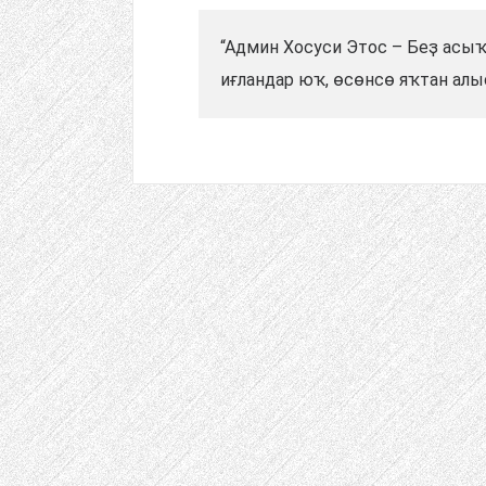
“Админ Хосуси Этос – Беҙ асы
иғландар юҡ, өсөнсө яҡтан алыҫ