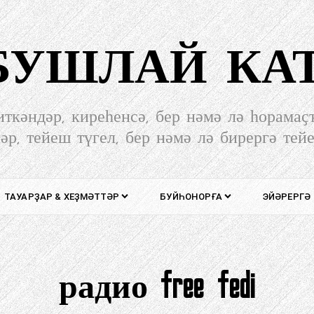
-БУШЛАЙ КА
иткәндәр, киреһенсә, бер нәмә лә һорамаҫ
әр, тейеш түгел, бер нәмә лә бирергә тей
ТАУАРҘАР & ХЕҘМӘТТӘР
БУЙҺОНОРҒА
ЭЙӘРЕРГӘ
радио free fedi