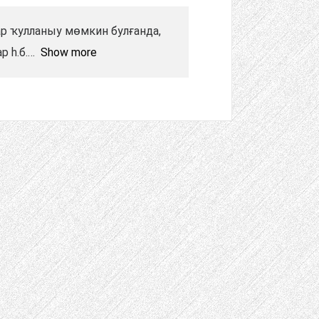
р ҡулланыу мөмкин булғанда,
 һ.б.
Show more