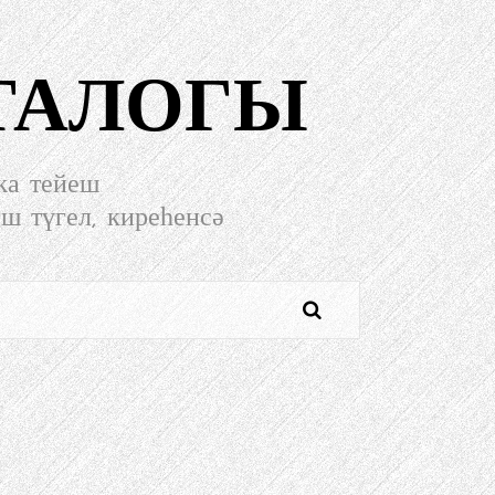
ТАЛОГЫ
ҡа тейеш
еш түгел, киреһенсә