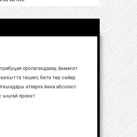
трибуция пропагандалау, йәмәғәт
 ваҡытта төшөп, бөтә төр сәйер
улҡындары атларға йәки абсолют
 ыңғай проект.