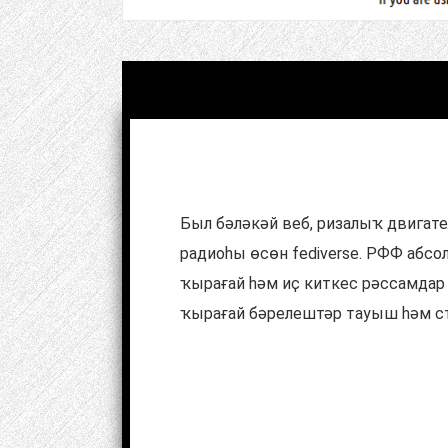
Был бәләкәй веб, ризалыҡ двигате
радиоһы өсөн fediverse. РФФ абсо
ҡырағай һәм иҫ киткес рәссамдар
ҡырағай бәрелештәр тауыш һәм ст