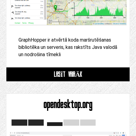
GraphHopper ir atvērtā koda maršrutēšanas
bibliotēka un serveris, kas rakstīts Java valodā
un nodrošina tīmekli
LASĪT VAIRĀK
opendesktop.org