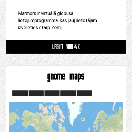
Marmors ir virtuālā globusa
lietojumprogramma, kas ļauj lietotājam
izvēlēties starp Zemi,
LASĪT VAIRĀK
gnome maps