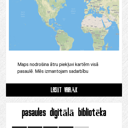
Maps nodrošina ātru piekļuvi kartēm visā
pasaulē. Mēs izmantojam sadarbību
LASĪT VAIRĀK
pasaules digitālā bibliotēka