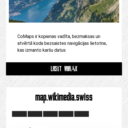
CoMaps ir kopienas vadīta, bezmaksas un
atvērtā koda bezsaistes navigācijas lietotne,
kas izmanto karšu datus
LASĪT VAIRĀK
map.wikimedia.swiss