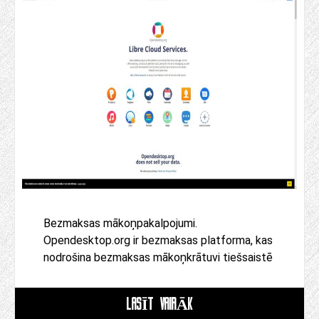
Bezmaksas mākoņpakalpojumi.
Opendesktop.org ir bezmaksas platforma, kas
nodrošina bezmaksas mākoņkrātuvi tiešsaistē
LASĪT VAIRĀK