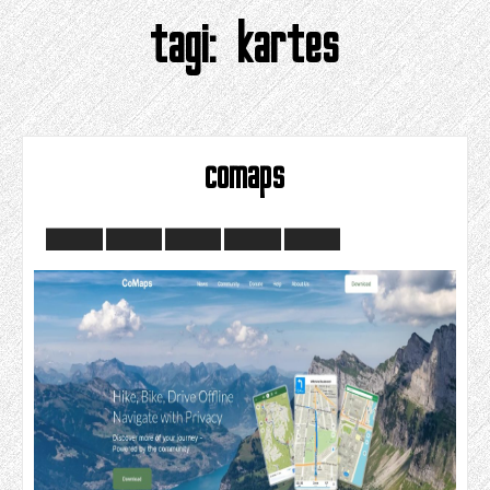
tagi:
kartes
comaps