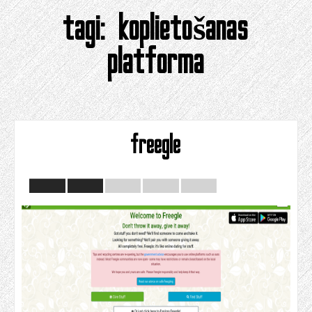
tagi:
koplietošanas
platforma
freegle