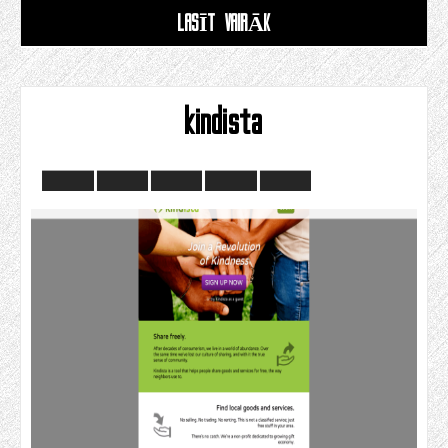
LASĪT VAIRĀK
kindista