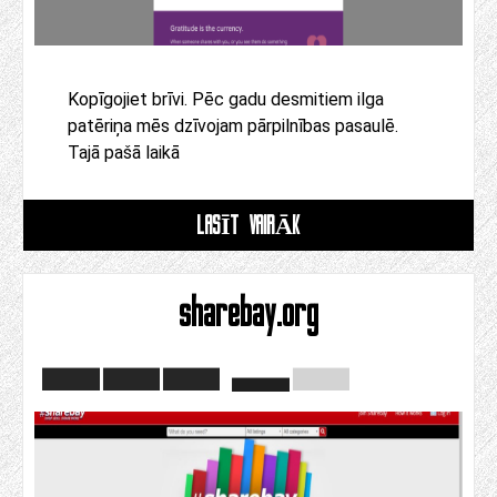
Kopīgojiet brīvi. Pēc gadu desmitiem ilga
patēriņa mēs dzīvojam pārpilnības pasaulē.
Tajā pašā laikā
LASĪT VAIRĀK
sharebay.org