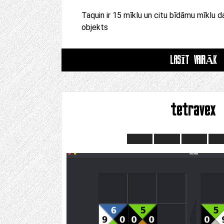
Taquin ir 15 mīklu un citu bīdāmu mīklu da
objekts
LASĪT VAIRĀK
tetravex