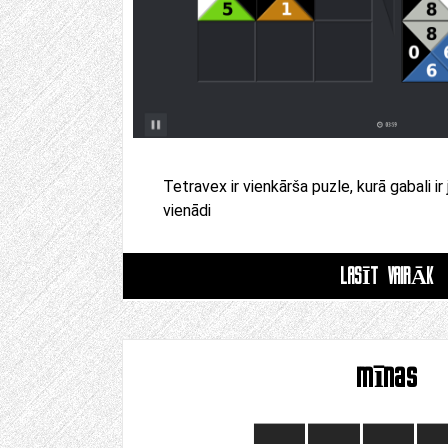
Tetravex ir vienkārša puzle, kurā gabali ir 
vienādi
LASĪT VAIRĀK
mīnas