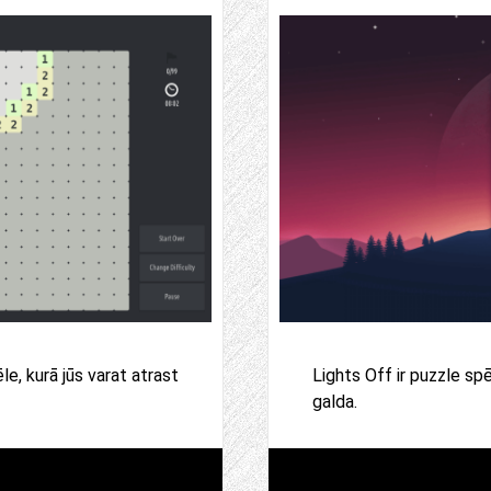
le, kurā jūs varat atrast
Lights Off ir puzzle spēl
galda.