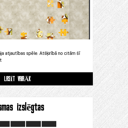
āja atjautības spēle. Atšķirībā no citām šī
t
LASĪT VAIRĀK
ismas izslēgtas