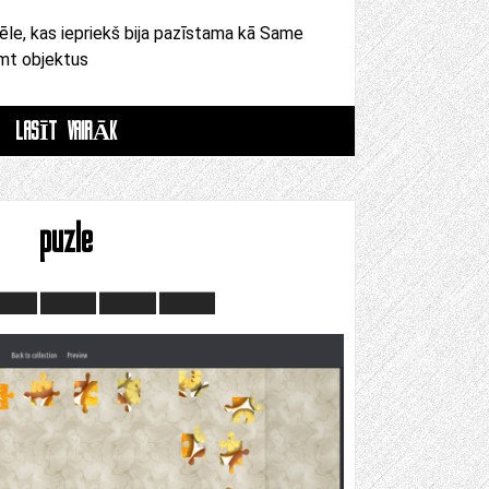
ēle, kas iepriekš bija pazīstama kā Same
mt objektus
LASĪT VAIRĀK
puzle