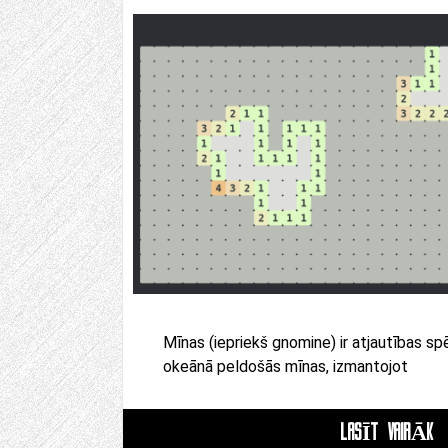
Mīnas (iepriekš gnomine) ir atjautības spē
okeānā peldošās mīnas, izmantojot
LASĪT VAIRĀK