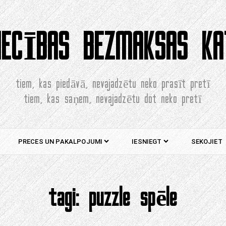
NIECĪBAS BEZMAKSAS KA
tiem, kas piedāvā, nevajadzētu neko prasīt pretī
tiem, kas saņem, nevajadzētu dot neko pretī
PRECES UN PAKALPOJUMI
IESNIEGT
SEKOJIET
tagi:
puzzle spēle