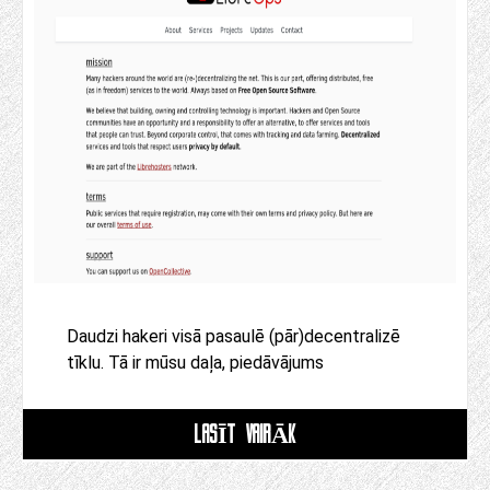
Daudzi hakeri visā pasaulē (pār)decentralizē
tīklu. Tā ir mūsu daļa, piedāvājums
LASĪT VAIRĀK