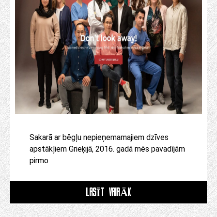
Sakarā ar bēgļu nepieņemamajiem dzīves
apstākļiem Grieķijā, 2016. gadā mēs pavadījām
pirmo
LASĪT VAIRĀK