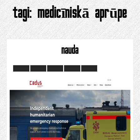
tagi:
medicīniskā aprūpe
nauda