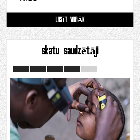
LASĪT VAIRĀK
skatu saudzētāji