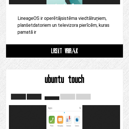
LineageOS ir operētājsistēma viedtālruņiem,
planšetdatoriem un televizora pierīcēm, kuras
pamatā ir
LASĪT VAIRĀK
ubuntu touch