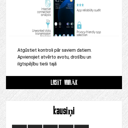
Atgūstiet kontroli pār saviem datiem.
Apvienojiet atvērto avotu, drošību un
ilgtspējību tieši tajā
LASĪT VAIRĀK
kausiņi