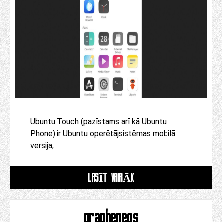
Ubuntu Touch (pazīstams arī kā Ubuntu
Phone) ir Ubuntu operētājsistēmas mobilā
versija,
LASĪT VAIRĀK
grapheneos