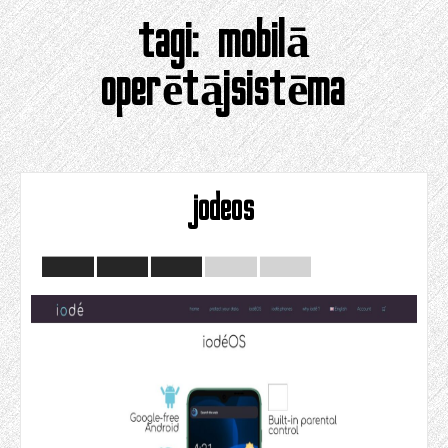
tagi:
mobilā
operētājsistēma
jodeos