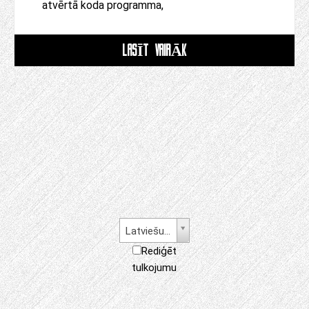
atvērtā koda programma,
LASĪT VAIRĀK
Latviešu valoda
Rediģēt
tulkojumu