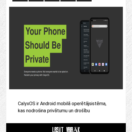
CalyxOS ir Android mobilā operētājsistēma,
kas nodrošina privātumu un drošību
LASĪT VAIRĀK