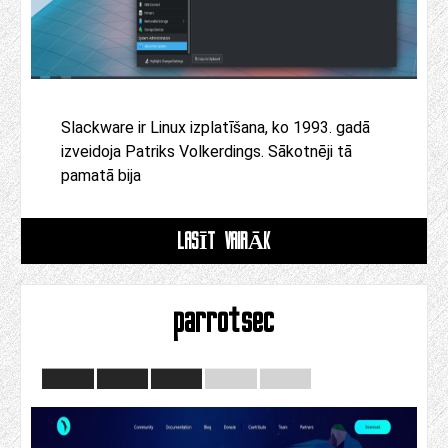
Slackware ir Linux izplatīšana, ko 1993. gadā
izveidoja Patriks Volkerdings. Sākotnēji tā
pamatā bija
LASĪT VAIRĀK
parrotsec