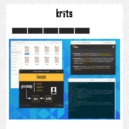
krīts