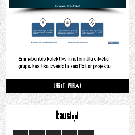
Emmabuntüs kolektīvs ir neformāla cilvēku
grupa, kas tika izveidota saistībā ar projektu
LASĪT VAIRĀK
kausiņi