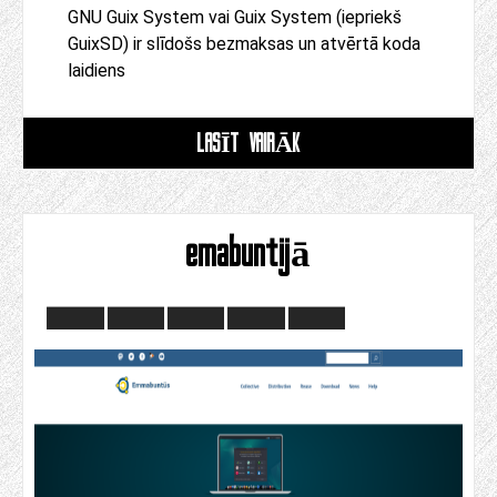
GNU Guix System vai Guix System (iepriekš
GuixSD) ir slīdošs bezmaksas un atvērtā koda
laidiens
LASĪT VAIRĀK
emabuntijā