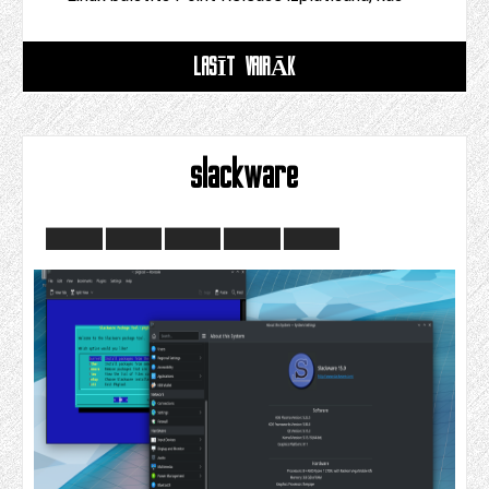
LASĪT VAIRĀK
slackware