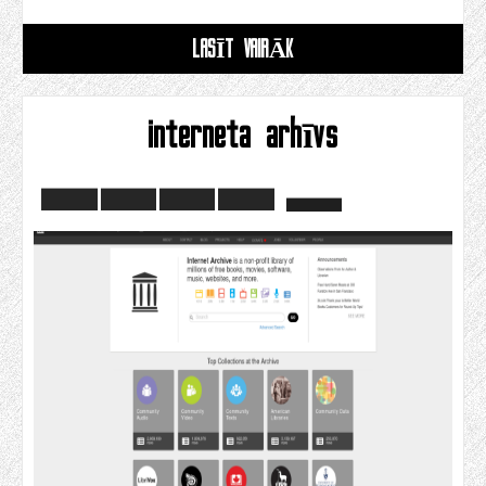
LASĪT VAIRĀK
interneta arhīvs