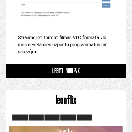
Straumējiet torrent filmas VLC formātā. Jo
mēs nevēlamies uzpūstu programmatūru ar
sarežģītu
LASĪT VAIRĀK
leonflix