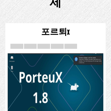
제
포르퇴x