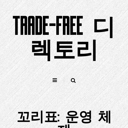
컨
텐
TRADE-FREE 디
츠
로
건
너
렉토리
뛰
기
꼬리표:
운영 체