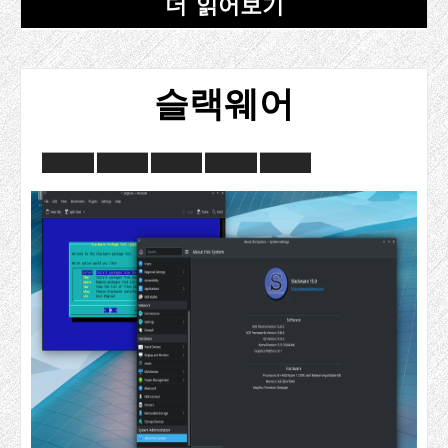
더 읽어보기
슬랙웨어